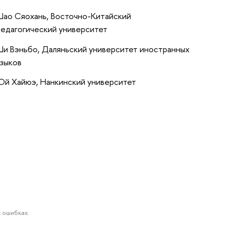
Шао Сяохань, Восточно-Китайский
педагогический университет
Ши Вэньбо, Даляньский университет иностранных
языков
Юй Хайюэ, Нанкинский университет
 ошибках.