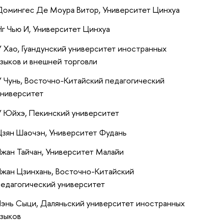
Домингес Де Моура Витор, Университет Цинхуа
Нг Чью И, Университет Цинхуа
У Хао, Гуандунский университет иностранных
языков и внешней торговли
У Чунь, Восточно-Китайский педагогический
университет
У Юйхэ, Пекинский университет
Цзян Шаочэн, Университет Фудань
Чжан Тайчан, Университет Малайи
Чжан Цзинхань, Восточно-Китайский
педагогический университет
Чэнь Сыци, Даляньский университет иностранных
языков