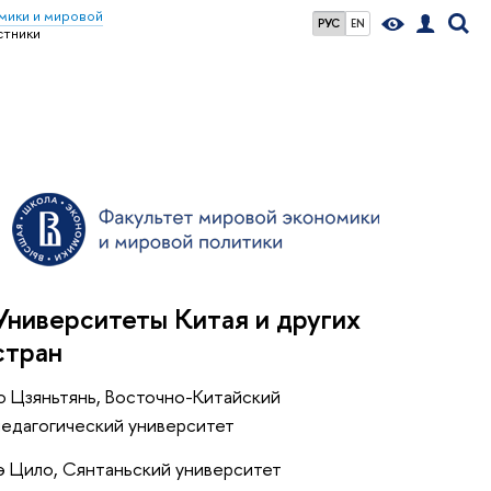
мики и мировой
РУС
EN
стники
Университеты Китая и других
стран
Го Цзяньтянь, Восточно-Китайский
педагогический университет
Гэ Цило, Сянтаньский университет