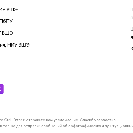
НИУ ВШЭ
СПбПУ
У ВШЭ
лия, НИУ ВШЭ
е Ctrl+Enter и отправьте нам уведомление. Спасибо за участие!
н только для отправки сообщений об орфографических и пунктуационных