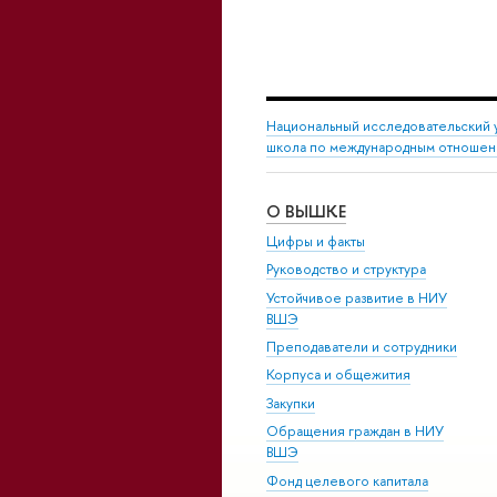
Национальный исследовательский 
школа по международным отноше
О ВЫШКЕ
Цифры и факты
Руководство и структура
Устойчивое развитие в НИУ
ВШЭ
Преподаватели и сотрудники
Корпуса и общежития
Закупки
Обращения граждан в НИУ
ВШЭ
Фонд целевого капитала