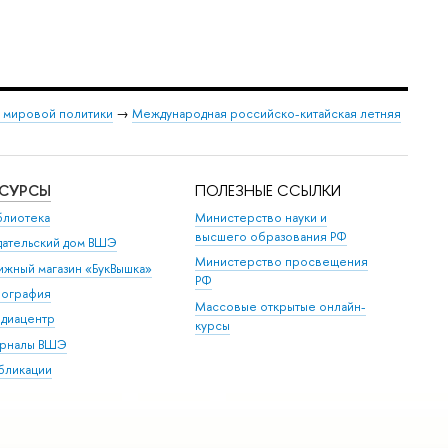
и мировой политики
→
Международная российско-китайская летняя
ЕСУРСЫ
ПОЛЕЗНЫЕ ССЫЛКИ
блиотека
Министерство науки и
высшего образования РФ
дательский дом ВШЭ
Министерство просвещения
ижный магазин «БукВышка»
РФ
пография
Массовые открытые онлайн-
диацентр
курсы
рналы ВШЭ
бликации