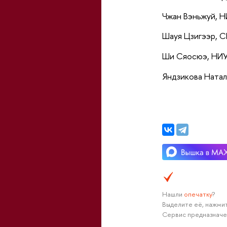
Чжан Вэньжуй, 
Шауя Цзигээр, 
Ши Сяосюэ, НИ
Яндзикова Ната
Нашли
опечатку
?
Выделите её, нажмит
Сервис предназначе