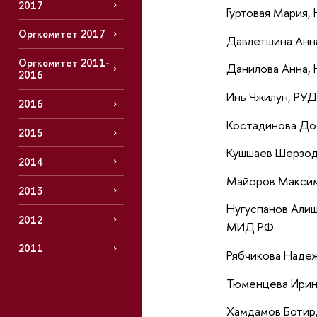
2017
Гуртовая Мария
Оргкомитет 2017
Давлетшина Анн
Оргкомитет 2011-
Данилова Анна,
2016
Инь Чжилун, РУ
2016
Костадинова Д
2015
Кушшаев Шерзо
2014
Майоров Макси
2013
Нугуспанов Али
2012
МИД РФ
2011
Рябчикова Наде
Тюменцева Ири
Хамдамов Ботир