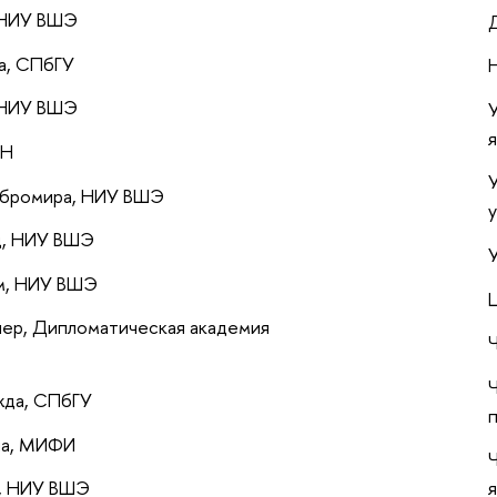
, НИУ ВШЭ
а, СПбГУ
 НИУ ВШЭ
ДН
обромира, НИУ ВШЭ
д, НИУ ВШЭ
м, НИУ ВШЭ
шер, Дипломатическая академия
жда, СПбГУ
на, МИФИ
, НИУ ВШЭ