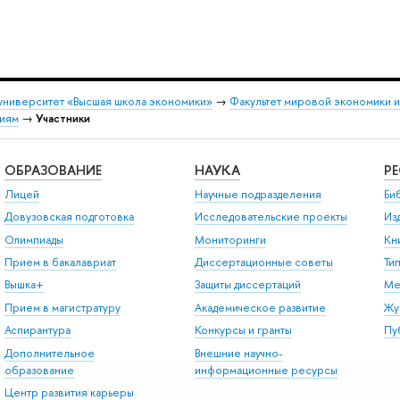
университет «Высшая школа экономики»
→
Факультет мировой экономики 
ниям
→
Участники
ОБРАЗОВАНИЕ
НАУКА
Р
Лицей
Научные подразделения
Би
Довузовская подготовка
Исследовательские проекты
Из
Олимпиады
Мониторинги
Кн
Прием в бакалавриат
Диссертационные советы
Ти
Вышка+
Защиты диссертаций
Ме
Прием в магистратуру
Академическое развитие
Жу
Аспирантура
Конкурсы и гранты
Пу
Дополнительное
Внешние научно-
образование
информационные ресурсы
Центр развития карьеры