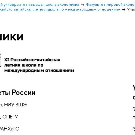
й университет «Высшая школа экономики»
Факультет мировой эконо
ийско-китайская летняя школа по международным отношениям
Уча
ники
еты России
л, НИУ ВШЭ
а, СПБГУ
 РАНХиГС