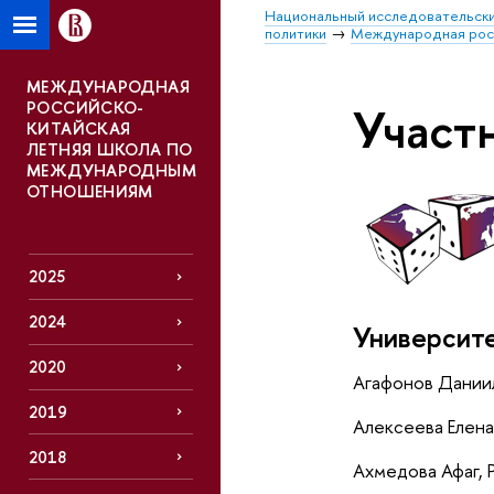
Национальный исследовательски
политики
Международная росс
МЕЖДУНАРОДНАЯ
РОССИЙСКО-
Участ
КИТАЙСКАЯ
ЛЕТНЯЯ ШКОЛА ПО
МЕЖДУНАРОДНЫМ
ОТНОШЕНИЯМ
2025
2024
Университ
2020
Агафонов Дании
2019
Алексеева Елен
2018
Ахмедова Афаг,