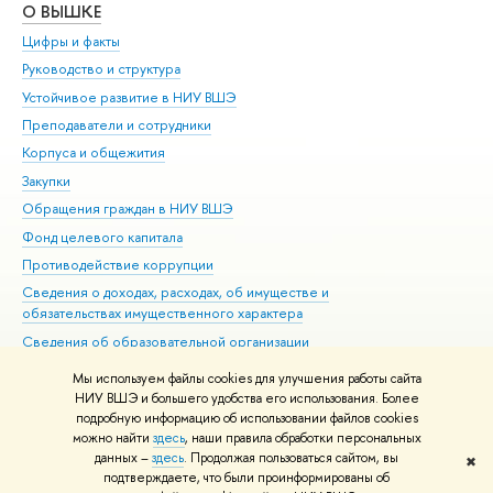
О ВЫШКЕ
ОБ
Цифры и факты
Ли
Руководство и структура
Дов
Устойчивое развитие в НИУ ВШЭ
Ол
Преподаватели и сотрудники
При
Корпуса и общежития
Вы
Закупки
При
Обращения граждан в НИУ ВШЭ
Ас
Фонд целевого капитала
До
Противодействие коррупции
Цен
Сведения о доходах, расходах, об имуществе и
Би
обязательствах имущественного характера
Об
Сведения об образовательной организации
Обр
Людям с ограниченными возможностями здоровья
Мы используем файлы cookies для улучшения работы сайта
Единая платежная страница
НИУ ВШЭ и большего удобства его использования. Более
подробную информацию об использовании файлов cookies
Работа в Вышке
можно найти
здесь
, наши правила обработки персональных
данных –
здесь
. Продолжая пользоваться сайтом, вы
✖
Редактору
подтверждаете, что были проинформированы об