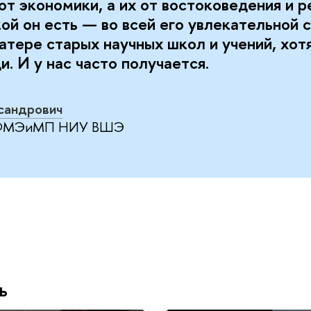
т экономики, а их от востоковедения и р
ой он есть — во всей его увлекательной 
атере старых научных школ и учений, хотя
. И у нас часто получается.
сандрович
ь ФМЭиМП НИУ ВШЭ
ь