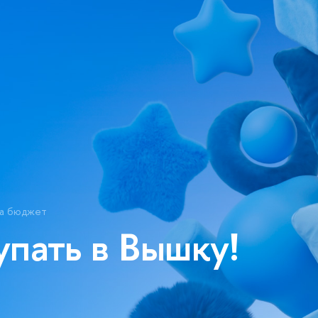
на бюджет
упать в Вышку!