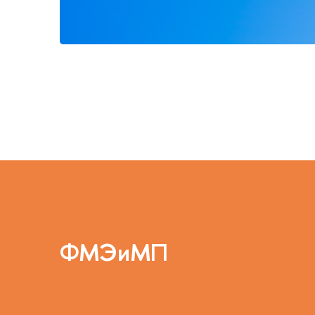
ФМЭиМП