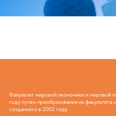
Факультет мировой экономики и мировой 
году путем преобразования из факультета
созданного в 2002 году.