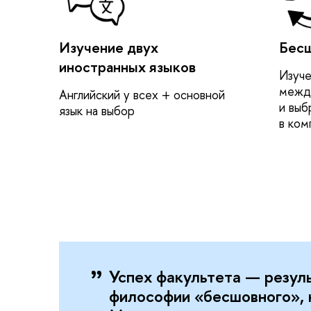
Изучение двух
Бесш
иностранных языков
Изуче
межд
Английский у всех + основной
и выб
язык на выбор
в ком
Успех факультета — резул
философии «бесшовного», к