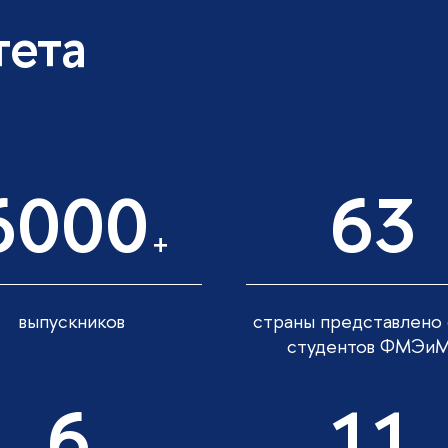
тета
6000
63
+
выпускников
страны представлено
студентов ФМЭи
6
11