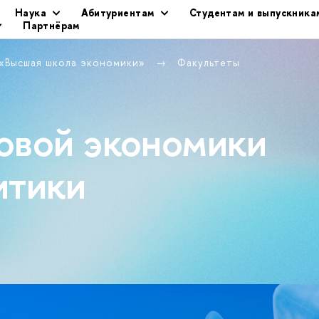
Наука
Абитуриентам
Студентам и выпускника
Партнёрам
 «Высшая школа экономики»
Факультеты
овой экономики
итики