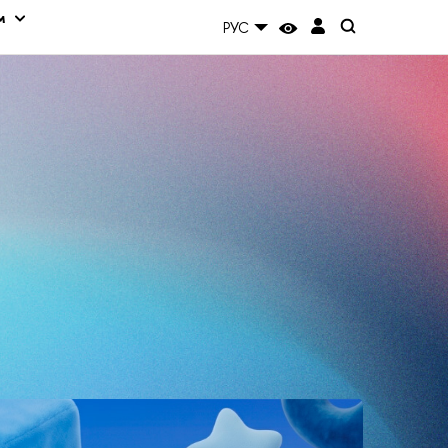
м
РУС