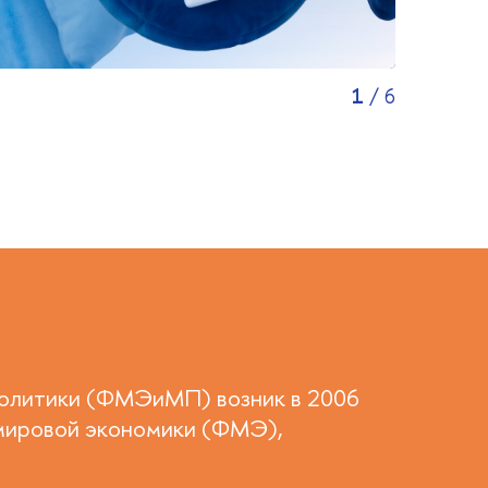
1
/
6
политики (ФМЭиМП) возник в 2006
 мировой экономики (ФМЭ),