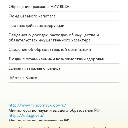
Обращения граждан в НИУ ВШЭ
А
Фонд целевого капитала
Д
Противодействие коррупции
Ц
Сведения о доходах, расходах, об имуществе и
Б
обязательствах имущественного характера
О
Сведения об образовательной организации
О
Людям с ограниченными возможностями здоровья
Единая платежная страница
Работа в Вышке
http://www.minobrnauki.gov.ru/
Министерство науки и высшего образования РФ
https://edu.gov.ru/
Министерство просвещения РФ
https://elearning.hse.ru/mooc