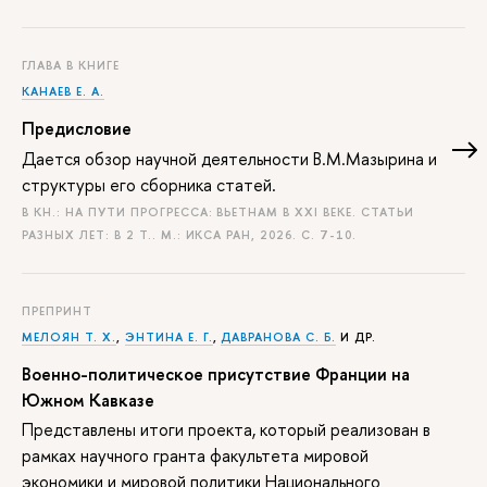
ГЛАВА В КНИГЕ
КАНАЕВ Е. А.
Предисловие
Дается обзор научной деятельности В.М.Мазырина и
структуры его сборника статей.
В КН.: НА ПУТИ ПРОГРЕССА: ВЬЕТНАМ В XXI ВЕКЕ. СТАТЬИ
РАЗНЫХ ЛЕТ: В 2 Т.. М.: ИКСА РАН, 2026.
С. 7-10.
ПРЕПРИНТ
МЕЛОЯН Т. Х.
,
ЭНТИНА Е. Г.
,
ДАВРАНОВА С. Б.
И ДР.
Военно-политическое присутствие Франции на
Южном Кавказе
Представлены итоги проекта, который реализован в
рамках научного гранта факультета мировой
экономики и мировой политики Национального