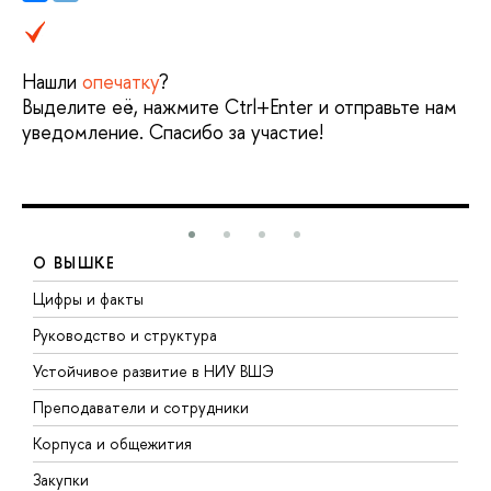
Нашли
опечатку
?
Выделите её, нажмите Ctrl+Enter и отправьте нам
уведомление. Спасибо за участие!
О ВЫШКЕ
Цифры и факты
Л
Руководство и структура
Д
Устойчивое развитие в НИУ ВШЭ
О
Преподаватели и сотрудники
П
Корпуса и общежития
В
Закупки
П