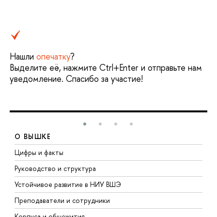
Нашли
опечатку
?
Выделите её, нажмите Ctrl+Enter и отправьте нам
уведомление. Спасибо за участие!
О ВЫШКЕ
Цифры и факты
Л
Руководство и структура
Д
Устойчивое развитие в НИУ ВШЭ
О
Преподаватели и сотрудники
П
Корпуса и общежития
В