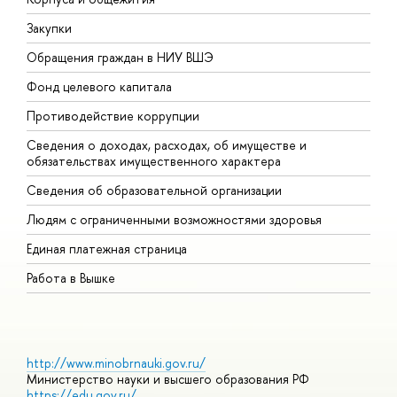
Закупки
П
Обращения граждан в НИУ ВШЭ
А
Фонд целевого капитала
Д
Противодействие коррупции
Ц
Сведения о доходах, расходах, об имуществе и
Б
обязательствах имущественного характера
О
Сведения об образовательной организации
О
Людям с ограниченными возможностями здоровья
Единая платежная страница
Работа в Вышке
http://www.minobrnauki.gov.ru/
Министерство науки и высшего образования РФ
https://edu.gov.ru/