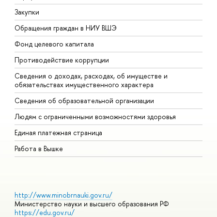
Закупки
П
Обращения граждан в НИУ ВШЭ
А
Фонд целевого капитала
Д
Противодействие коррупции
Ц
Сведения о доходах, расходах, об имуществе и
Б
обязательствах имущественного характера
О
Сведения об образовательной организации
О
Людям с ограниченными возможностями здоровья
Единая платежная страница
Работа в Вышке
http://www.minobrnauki.gov.ru/
Министерство науки и высшего образования РФ
https://edu.gov.ru/