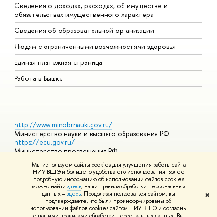
Сведения о доходах, расходах, об имуществе и
Б
обязательствах имущественного характера
О
Сведения об образовательной организации
О
Людям с ограниченными возможностями здоровья
Единая платежная страница
Работа в Вышке
http://www.minobrnauki.gov.ru/
Министерство науки и высшего образования РФ
https://edu.gov.ru/
Министерство просвещения РФ
https://elearning.hse.ru/mooc
Мы используем файлы cookies для улучшения работы сайта
Массовые открытые онлайн-курсы
НИУ ВШЭ и большего удобства его использования. Более
подробную информацию об использовании файлов cookies
можно найти
здесь
, наши правила обработки персональных
данных –
здесь
. Продолжая пользоваться сайтом, вы
✖
© НИУ ВШЭ 1993–2026
Адреса и контакты
Условия
подтверждаете, что были проинформированы об
использования материалов
Политика конфиденциальности
Карта
использовании файлов cookies сайтом НИУ ВШЭ и согласны
сайта
с нашими правилами обработки персональных данных. Вы