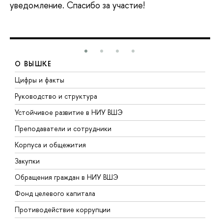
уведомление. Спасибо за участие!
О ВЫШКЕ
Цифры и факты
Л
Руководство и структура
Д
Устойчивое развитие в НИУ ВШЭ
О
Преподаватели и сотрудники
П
Корпуса и общежития
В
Закупки
П
Обращения граждан в НИУ ВШЭ
А
Фонд целевого капитала
Д
Противодействие коррупции
Ц