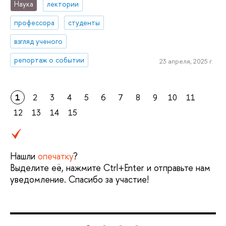
Наука
лектории
профессора
студенты
взгляд ученого
репортаж о событии
23 апреля, 2025 г.
1
2
3
4
5
6
7
8
9
10
11
12
13
14
15
Нашли
опечатку
?
Выделите её, нажмите Ctrl+Enter и отправьте нам
уведомление. Спасибо за участие!