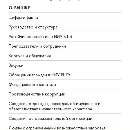
О ВЫШКЕ
Цифры и факты
Л
Руководство и структура
Д
Устойчивое развитие в НИУ ВШЭ
О
Преподаватели и сотрудники
П
Корпуса и общежития
В
Закупки
П
Обращения граждан в НИУ ВШЭ
А
Фонд целевого капитала
Д
Противодействие коррупции
Ц
Сведения о доходах, расходах, об имуществе и
Б
обязательствах имущественного характера
О
Сведения об образовательной организации
О
Людям с ограниченными возможностями здоровья