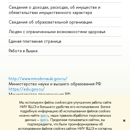
Сведения о доходах, расходах, об имуществе и
Б
обязательствах имущественного характера
О
Сведения об образовательной организации
О
Людям с ограниченными возможностями здоровья
Единая платежная страница
Работа в Вышке
http://www.minobrnauki.gov.ru/
Министерство науки и высшего образования РФ
https://edu.gov.ru/
Министерство просвещения РФ
https://elearning.hse.ru/mooc
Мы используем файлы cookies для улучшения работы сайта
Массовые открытые онлайн-курсы
НИУ ВШЭ и большего удобства его использования. Более
подробную информацию об использовании файлов cookies
можно найти
здесь
, наши правила обработки персональных
данных –
здесь
. Продолжая пользоваться сайтом, вы
✖
© НИУ ВШЭ 1993–2026
Адреса и контакты
Условия
подтверждаете, что были проинформированы об
использования материалов
Политика конфиденциальности
Карта
использовании файлов cookies сайтом НИУ ВШЭ и согласны