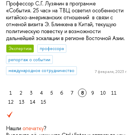
Профессор С.Г. Лузянин в программе
«События. 25 час» на ТВЦ осветил особенности
китайско-американских отношений в связи с
отменой визита Э. Блинкена в Китай, текущую
политическую повестку и возможности
дальнейшей эскалации в регионе Восточной Азии.
Экспертиза
профессора
репортаж о событии
международное сотрудничество
7 февраля, 2023 г.
1
2
3
4
5
6
7
8
9
10
11
12
13
14
15
Нашли
опечатку
?