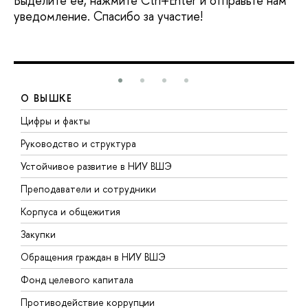
Выделите её, нажмите Ctrl+Enter и отправьте нам
уведомление. Спасибо за участие!
О ВЫШКЕ
Цифры и факты
Л
Руководство и структура
Д
Устойчивое развитие в НИУ ВШЭ
О
Преподаватели и сотрудники
П
Корпуса и общежития
В
Закупки
П
Обращения граждан в НИУ ВШЭ
А
Фонд целевого капитала
Д
Противодействие коррупции
Ц