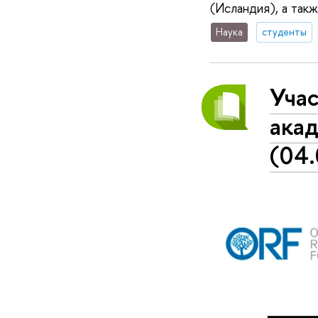
(Исландия), а так
Наука
студенты
Учас
ака
(04