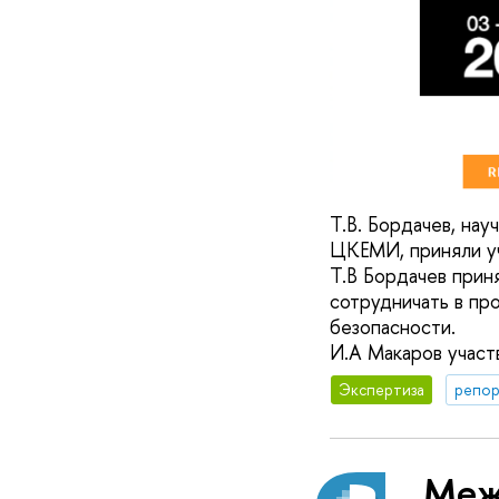
Т.В. Бордачев, на
ЦКЕМИ, приняли у
Т.В Бордачев прин
сотрудничать в пр
безопасности.
И.А Макаров участ
Экспертиза
репор
Меж