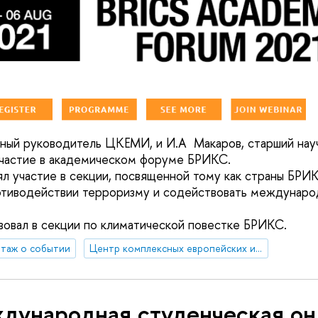
учный руководитель ЦКЕМИ, и И.А Макаров, старший нау
частие в академическом форуме БРИКС.
ял участие в секции, посвященной тому как страны БРИ
отиводействии терроризму и содействовать междунаро
вовал в секции по климатической повестке БРИКС.
таж о событии
Центр комплексных европейских и международных исследований (ЦКЕМИ)
дународная студенческая он