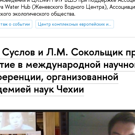
a Water Hub (Женевского Водного Центра), Ассоциаци
ского экологического общества.
таж о событии
Центр комплексных европейских и международных исследований (ЦКЕМИ)
. Суслов и Л.М. Сокольщик п
стие в международной научно
ференции, организованной
демией наук Чехии