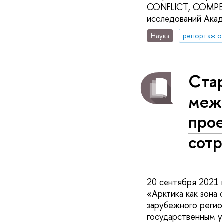
CONFLICT, COMPET
исследований Акад
Наука
репортаж о
Cта
меж
прое
сотр
20 сентября 2021
«Арктика как зона
зарубежного реги
государственным у