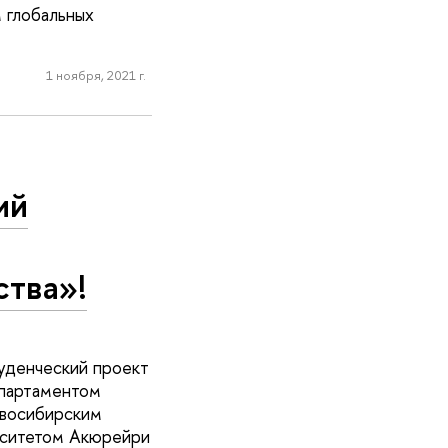
глобальных
1 ноября, 2021 г.
ий
ства»!
уденческий проект
епартаментом
восибирским
рситетом Акюрейри