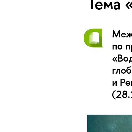
Тема 
Меж
по 
«Во
глоб
и Р
(28.