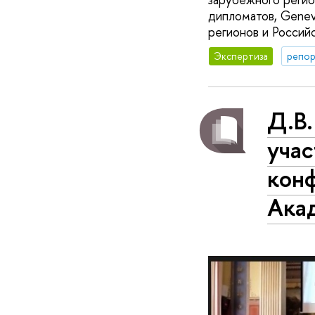
дипломатов, Genev
регионов и Россий
Экспертиза
репор
Д.В
уча
кон
Ака