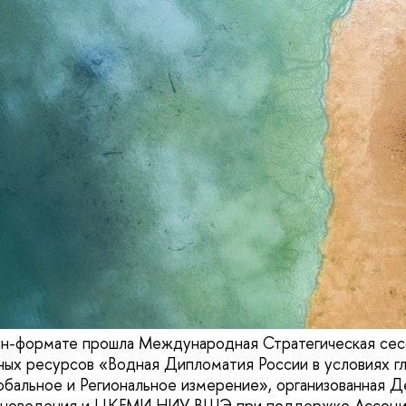
йн-формате прошла Международная Стратегическая сес
ых ресурсов «Водная Дипломатия России в условиях г
обальное и Региональное измерение», организованная 
оноведения и ЦКЕМИ НИУ ВШЭ при поддержке Ассоци