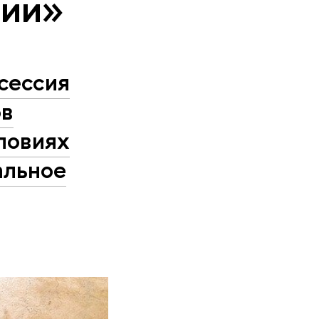
тии»
сессия
ов
ловиях
альное