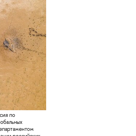
сия по
лобальных
Департаментом
ации российских