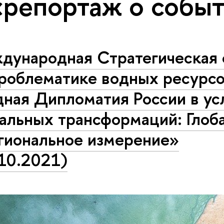
«репортаж о собы
дународная Стратегическая 
проблематике водных ресурс
дная Дипломатия России в ус
альных трансформаций: Глоб
егиональное измерение»
10.2021)