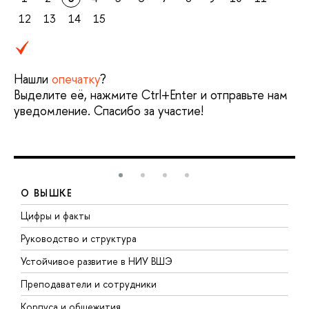
12
13
14
15
Нашли
опечатку
?
Выделите её, нажмите Ctrl+Enter и отправьте нам
уведомление. Спасибо за участие!
О ВЫШКЕ
Цифры и факты
Л
Руководство и структура
Д
Устойчивое развитие в НИУ ВШЭ
О
Преподаватели и сотрудники
П
Корпуса и общежития
В