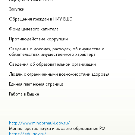
Закупки
П
Обращения граждан в НИУ ВШЭ
А
Фонд целевого капитала
Д
Противодействие коррупции
Ц
Сведения о доходах, расходах, об имуществе и
Б
обязательствах имущественного характера
О
Сведения об образовательной организации
О
Людям с ограниченными возможностями здоровья
Единая платежная страница
Работа в Вышке
http://www.minobrnauki.gov.ru/
Министерство науки и высшего образования РФ
https://edu.gov.ru/