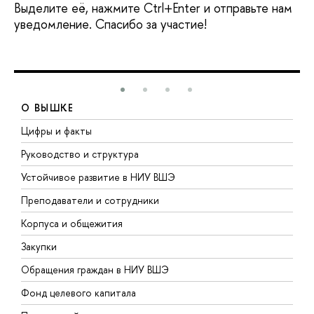
Выделите её, нажмите Ctrl+Enter и отправьте нам
уведомление. Спасибо за участие!
О ВЫШКЕ
Цифры и факты
Л
Руководство и структура
Д
Устойчивое развитие в НИУ ВШЭ
О
Преподаватели и сотрудники
П
Корпуса и общежития
В
Закупки
П
Обращения граждан в НИУ ВШЭ
А
Фонд целевого капитала
Д