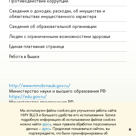
Противодействие коррупции
Ц
Сведения о доходах, расходах, об имуществе и
Б
обязательствах имущественного характера
О
Сведения об образовательной организации
О
Людям с ограниченными возможностями здоровья
Единая платежная страница
Работа в Вышке
http://www.minobrnauki.gov.ru/
Министерство науки и высшего образования РФ
https://edu.gov.ru/
Министерство просвещения РФ
https://elearning.hse.ru/mooc
Мы используем файлы cookies для улучшения работы сайта
Массовые открытые онлайн-курсы
НИУ ВШЭ и большего удобства его использования. Более
подробную информацию об использовании файлов cookies
можно найти
здесь
, наши правила обработки персональных
данных –
здесь
. Продолжая пользоваться сайтом, вы
✖
© НИУ ВШЭ 1993–2026
Адреса и контакты
Условия
подтверждаете, что были проинформированы об
использования материалов
Политика конфиденциальности
Карта