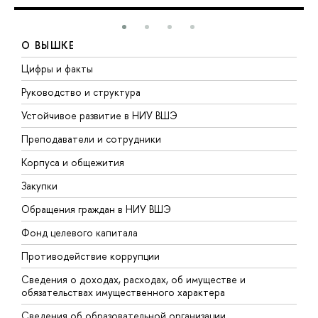
О ВЫШКЕ
Цифры и факты
Л
Руководство и структура
Д
Устойчивое развитие в НИУ ВШЭ
О
Преподаватели и сотрудники
П
Корпуса и общежития
В
Закупки
П
Обращения граждан в НИУ ВШЭ
А
Фонд целевого капитала
Д
Противодействие коррупции
Ц
Сведения о доходах, расходах, об имуществе и
Б
обязательствах имущественного характера
О
Сведения об образовательной организации