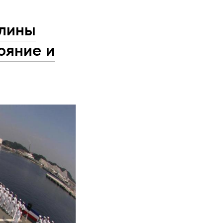
олины
ояние и