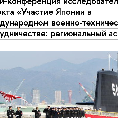
и-конференция исследовател
кта «Участие Японии в
дународном военно-техниче
удничестве: региональный а