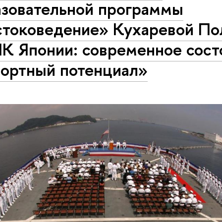
азовательной программы
стоковедение» Кухаревой П
К Японии: современное сост
портный потенциал»