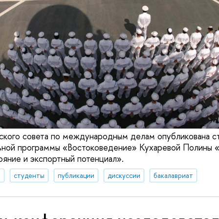
ского совета по международным делам опубликована ст
льной программы «Востоковедение» Кухаревой Полины 
яние и экспортный потенциал».
а
студенты
публикации
дискуссии
бакалавриат