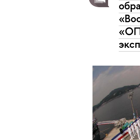
обр
«Во
«ОП
экс