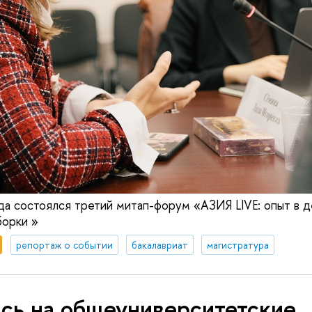
да состоялся третий митап-форум «АЗИЯ LIVE: опыт в д
борки »
репортаж о событии
бакалавриат
магистратура
ись на общеуниверситетские