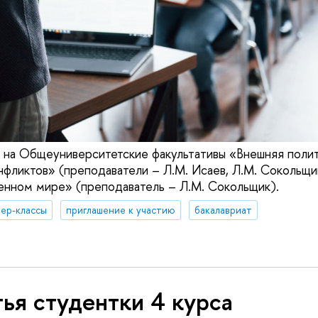
 на Общеуниверситетские факультативы «Внешняя полит
нфликтов» (преподаватели – Л.М. Исаев, Л.М. Сокольщи
енном мире» (преподаватель – Л.М. Сокольщик).
ер-классы
приглашение к участию
бакалавриат
ья студентки 4 курса