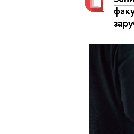
фак
зар