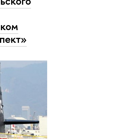
ьского
ском
спект»