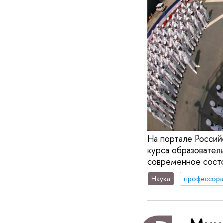
На портале Россий
курса образовате
современное состо
Наука
профессор