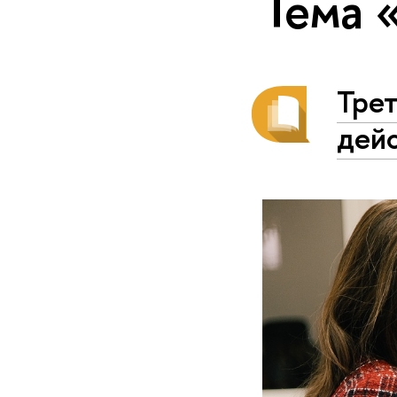
Тема 
Трет
дей