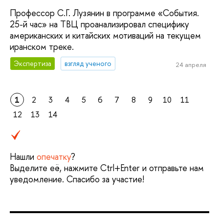
Профессор С.Г. Лузянин в программе «События.
25-й час» на ТВЦ проанализировал специфику
американских и китайских мотиваций на текущем
иранском треке.
Экспертиза
взгляд ученого
24 апреля
1
2
3
4
5
6
7
8
9
10
11
12
13
14
Нашли
опечатку
?
Выделите её, нажмите Ctrl+Enter и отправьте нам
уведомление. Спасибо за участие!