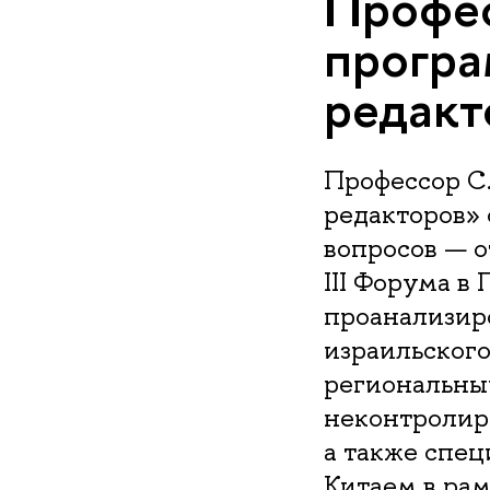
Профес
програ
редакт
Профессор С.
редакторов»
вопросов — о
III Форума в
проанализир
израильского
региональны
неконтролир
а также спе
Китаем в ра