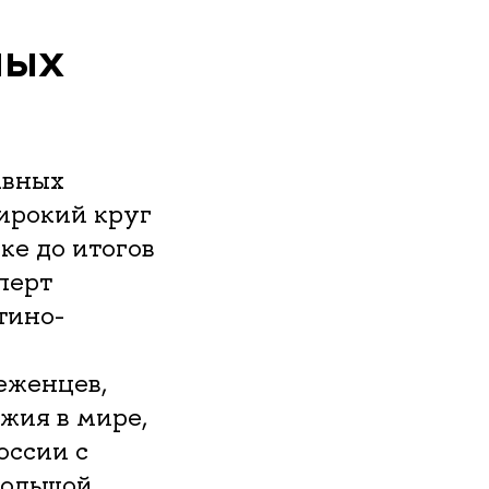
ных
авных
ирокий круг
ке до итогов
перт
тино-
еженцев,
жия в мире,
оссии с
Большой