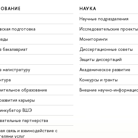
ЗОВАНИЕ
НАУКА
Научные подразделения
вская подготовка
Исследовательские проекты
иады
Мониторинги
в бакалавриат
Диссертационные советы
Защиты диссертаций
в магистратуру
Академическое развитие
нтура
Конкурсы и гранты
ительное образование
Внешние научно-информаци
развития карьеры
-инкубатор ВШЭ
вательные партнерства
ая связь и взаимодействие с
телями услуг