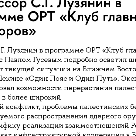
сор С.Г. Лузянин в
мме ОРТ «Клуб глав
оров»
Г. Лузянин в программе ОРТ «Клуб гл
 с Павлом Гусевым подробно осветил ш
т текущей ситуации на Ближнем Восто
 Пекине «Один Пояс и Один Путь». Экс
овал возможности перерастания палес
 в более широкий
й конфликт, проблемы палестинских б
уемого распространения ядерного ору
цифику реализации взаимоотношений Р
мках инфраструктурной кооперации в 