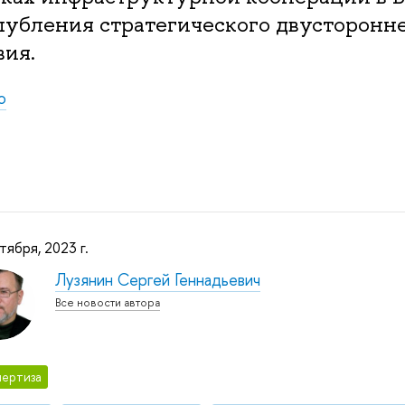
лубления стратегического двусторонн
вия.
ю
тября, 2023 г.
Лузянин Сергей Геннадьевич
Все новости автора
ертиза