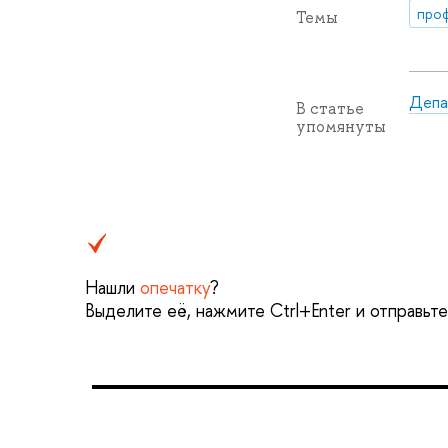
про
Темы
Депа
В статье
упомянуты
Нашли
опечатку
?
Выделите её, нажмите Ctrl+Enter и отправьт