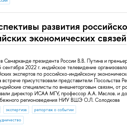
ссии
спективы развития российско
ийских экономических связей
 в Самарканде президента России В.В. Путина и премь
сентября 2022 г. индийское телевидение организовало
йских экспертов по российско-индийскому экономичес
а встрече присутствовали представители Посольства Р
ндийские специалисты по внешнеторговым связям, от р
овали директор ИСАА МГУ, профессор А.А. Маслов. и д
убежного регионоведения НИУ ВШЭ О.Л. Солодкова
экспертиза
репортаж о событии
удничество