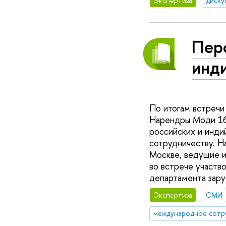
Экспертиза
диску
Пер
инд
По итогам встречи
Нарендры Моди 16 
российских и инди
сотрудничеству. Н
Москве, ведущие и
во встрече участв
департамента зар
Экспертиза
СМИ
международное сотр