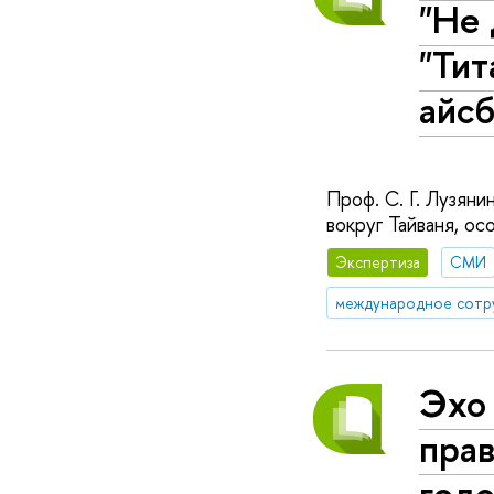
"Не 
"Тит
айсб
Проф. С. Г. Лузян
вокруг Тайваня, о
Экспертиза
СМИ
международное сотр
Эхо
прав
год