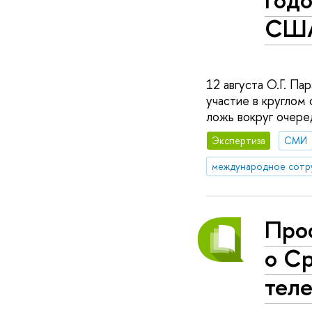
США
12 августа О.Г. П
участие в круглом
ложь вокруг очер
Экспертиза
СМИ
международное сотр
Про
о Ср
тел