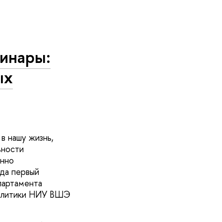
инары:
ых
в нашу жизнь,
ьности
енно
ода первый
партамента
политики НИУ ВШЭ