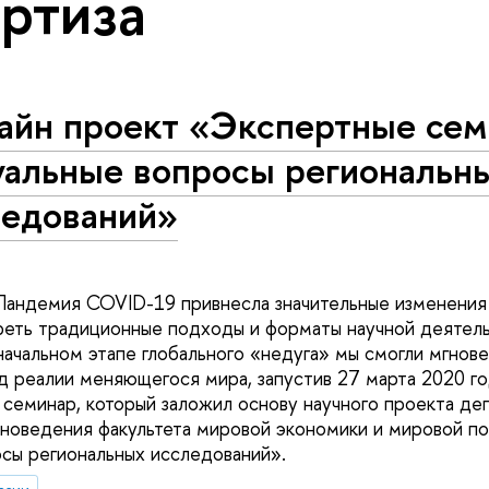
ртиза
айн проект «Экспертные сем
уальные вопросы региональн
ледований»
Пандемия COVID-19 привнесла значительные изменения 
реть традиционные подходы и форматы научной деятел
начальном этапе глобального «недуга» мы смогли мгнов
д реалии меняющегося мира, запустив 27 марта 2020 г
 семинар, который заложил основу научного проекта де
оноведения факультета мировой экономики и мировой 
сы региональных исследований».