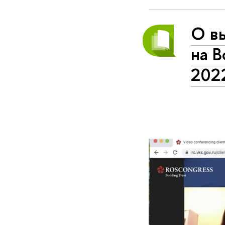
О в
на 
202