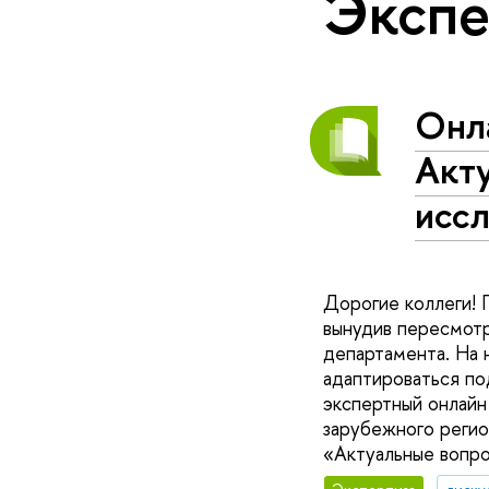
Экспе
Онл
Акт
исс
Дорогие коллеги! 
вынудив пересмот
департамента. На 
адаптироваться по
экспертный онлайн
зарубежного реги
«Актуальные вопро