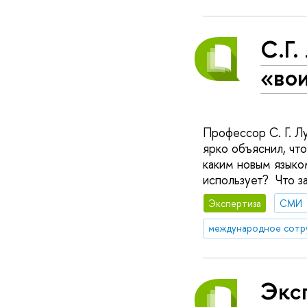
С.Г.
«во
Профессор С. Г. Л
ярко объяснил, чт
каким новым языко
использует? Что з
Экспертиза
СМИ
международное сотр
Эксп