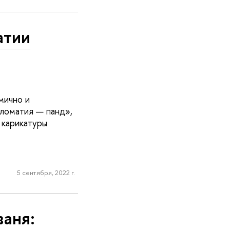
атии
мично и
пломатия — панд»,
 карикатуры
5 сентября, 2022 г.
ваня: