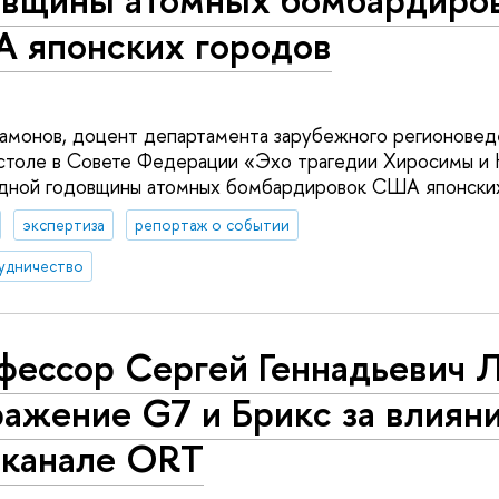
 японских городов
арамонов, доцент департамента зарубежного регионовед
 столе в Совете Федерации «Эхо трагедии Хиросимы и Н
едной годовщины атомных бомбардировок США японски
экспертиза
репортаж о событии
удничество
фессор Сергей Геннадьевич 
ажение G7 и Брикс за влияни
еканале ORT