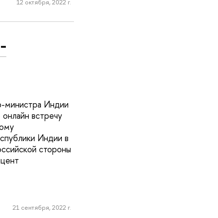
12 октября, 2022 г.
-
ер-министра Индии
 онлайн встречу
кому
еспублики Индии в
оссийской стороны
оцент
21 сентября, 2022 г.