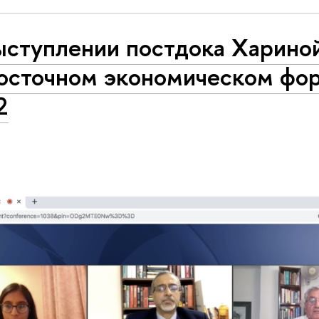
ыступлении постдока Харино
Восточном экономическом фор
2