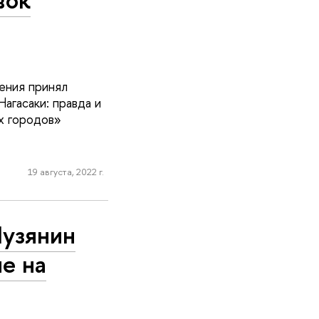
ения принял
агасаки: правда и
х городов»
19 августа, 2022 г.
Лузянин
е на