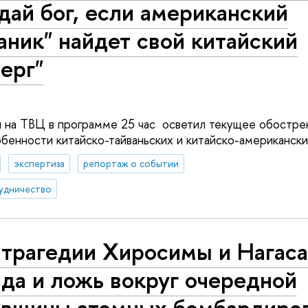
дай бог, если американский
аник" найдет свой китайский
ерг"
ин на ТВЦ в программе 25 час осветил текущее обостре
собенности китайско-тайваньских и китайско-американск
экспертиза
репортаж о событии
удничество
 трагедии Хиросимы и Нагаса
да и ложь вокруг очередной
овщины атомных бомбардиро