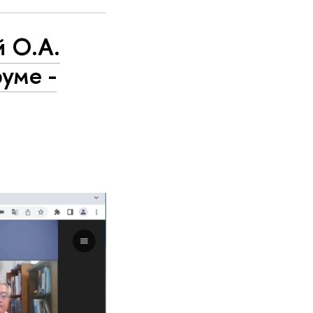
й О.А.
уме -