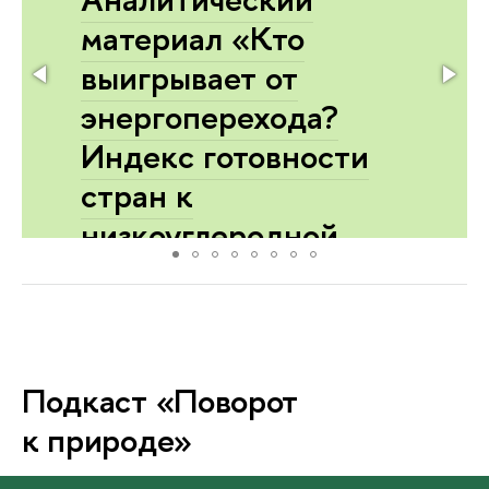
материал «Кто
выигрывает от
энергоперехода?
Индекс готовности
стран к
низкоуглеродной
трансформации»
В новом аналитическом материале
ИЭПРИК НИУ ВШЭ представлен
индекс RET – индекс готовности
Подкаст «Поворот
стран к энергетическому
переходу. Он оценивает 133
к природе»
страны по сочетанию переходных
активов и адаптационного