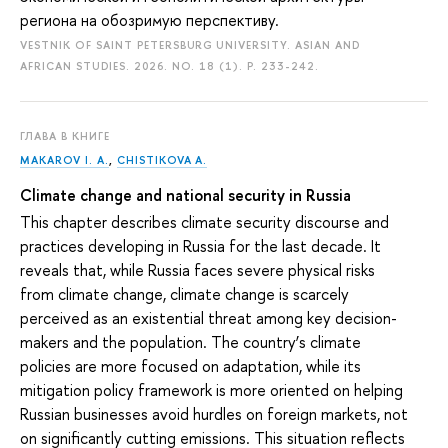
региона на обозримую перспективу.
VESTNIK OF SAINT PETERSBURG UNIVERSITY. ASIAN AND
AFRICAN STUDIES. 2026. NO. 18 (1).
P. 233-242.
ГЛАВА В КНИГЕ
MAKAROV I. A.
,
CHISTIKOVA A.
Climate change and national security in Russia
This chapter describes climate security discourse and
practices developing in Russia for the last decade. It
reveals that, while Russia faces severe physical risks
from climate change, climate change is scarcely
perceived as an existential threat among key decision-
makers and the population. The country’s climate
policies are more focused on adaptation, while its
mitigation policy framework is more oriented on helping
Russian businesses avoid hurdles on foreign markets, not
on significantly cutting emissions. This situation reflects