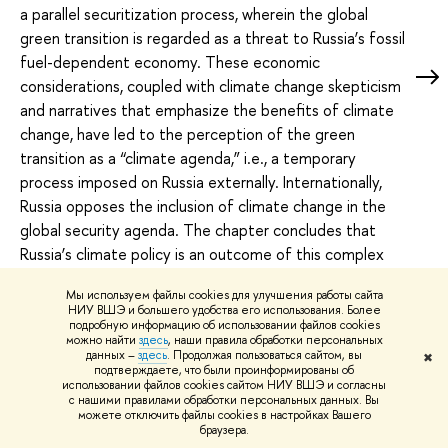
a parallel securitization process, wherein the global
green transition is regarded as a threat to Russia’s fossil
fuel-dependent economy. These economic
considerations, coupled with climate change skepticism
and narratives that emphasize the benefits of climate
change, have led to the perception of the green
transition as a “climate agenda,” i.e., a temporary
process imposed on Russia externally. Internationally,
Russia opposes the inclusion of climate change in the
global security agenda. The chapter concludes that
Russia’s climate policy is an outcome of this complex
interplay of the two threats, and is characterized by
Мы используем файлы cookies для улучшения работы сайта
high emphasis on adaptation but little motivation to
НИУ ВШЭ и большего удобства его использования. Более
enhance ambition on mitigation, and by sensitivity to
подробную информацию об использовании файлов cookies
можно найти
здесь
, наши правила обработки персональных
the external political environment and to the remaining
данных –
здесь
. Продолжая пользоваться сайтом, вы
✖
подтверждаете, что были проинформированы об
interest of certain businesses in voluntary climate
использовании файлов cookies сайтом НИУ ВШЭ и согласны
efforts.
с нашими правилами обработки персональных данных. Вы
можете отключить файлы cookies в настройках Вашего
IN BK.: CLIMATE CHANGE, NATIONAL SECURITY AND
браузера.
GEOPOLITICS: STRATEGIES AND RESPONSES OF FIVE MAJOR