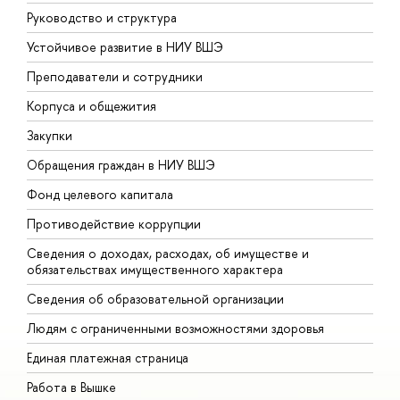
Руководство и структура
Д
Устойчивое развитие в НИУ ВШЭ
О
Преподаватели и сотрудники
П
Корпуса и общежития
В
Закупки
П
Обращения граждан в НИУ ВШЭ
А
Фонд целевого капитала
Д
Противодействие коррупции
Ц
Сведения о доходах, расходах, об имуществе и
Б
обязательствах имущественного характера
О
Сведения об образовательной организации
О
Людям с ограниченными возможностями здоровья
Единая платежная страница
Работа в Вышке