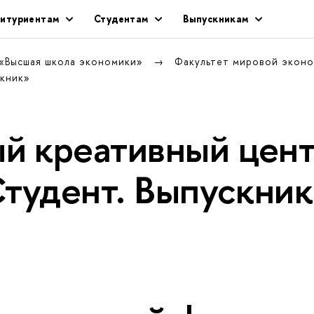
итуриентам
Студентам
Выпускникам
 «Высшая школа экономики»
Факультет мировой экон
скник»
й креативный цен
Студент. Выпускни