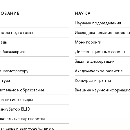
ЗОВАНИЕ
НАУКА
Научные подразделения
вская подготовка
Исследовательские проекты
иады
Мониторинги
в бакалавриат
Диссертационные советы
Защиты диссертаций
в магистратуру
Академическое развитие
нтура
Конкурсы и гранты
ительное образование
Внешние научно-информаци
развития карьеры
-инкубатор ВШЭ
вательные партнерства
ая связь и взаимодействие с