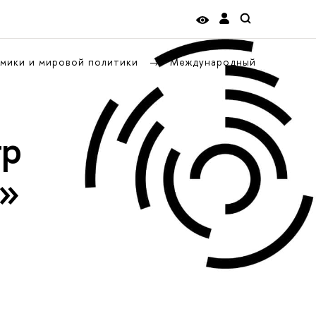
омики и мировой политики
Международный
тр
к»