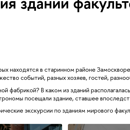
ия зданий факульт
ых находятся в старинном районе Замосквореч
жество событий, разных хозяев, гостей, разно
ой фабрикой? В каком из зданий располагалась
астрономы посещали здание, ставшее впосле
ические экскурсии по зданиям мирового факул