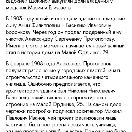
Евдокией Шокиной выкупили доли владения у
мещанок Марии и Елизаветы.
В 1903 году хозяйки передали здание во владение
сыну Анны Филипповны – Василию Ивановичу
Воронкову. Через год он продал подаренный ему
участок Александру Сергеевичу Протопопову.
Именно с этого момента начинается новый важный
этап в истории дома на Малой Ордынке, 29.
В феврале 1908 года Александр Протопопов
получает разрешение у городских властей начать
строительство четырехэтажного каменного
училища. Ошибочно предполагается, что
архитектором здания был Николай Николаевич
Благовещенский, так как он спроектировал
строение на Малой Ордынке, 25. На самом деле
чертежи постройки подписал архитектор Михаил
Павлович Иванов, чей проект реализовали лишь
частично: была построена левая часть училища,
здание протянули вглубь участка. Помещение было