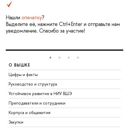
Нашли
опечатку
?
Выделите её, нажмите Ctrl+Enter и отправьте нам
уведомление. Спасибо за участие!
О ВЫШКЕ
Цифры и факты
Л
Руководство и структура
Д
Устойчивое развитие в НИУ ВШЭ
О
Преподаватели и сотрудники
П
Корпуса и общежития
В
Закупки
П