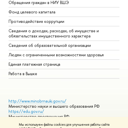
Обращения граждан в НИУ ВШЭ
А
Фонд целевого капитала
Д
Противодействие коррупции
Ц
Сведения о доходах, расходах, об имуществе и
Б
обязательствах имущественного характера
О
Сведения об образовательной организации
О
Людям с ограниченными возможностями здоровья
Единая платежная страница
Работа в Вышке
http://www.minobrnauki.gov.ru/
Министерство науки и высшего образования РФ
https://edu.gov.ru/
Министерство просвещения РФ
https://elearning.hse.ru/mooc
Мы используем файлы cookies для улучшения работы сайта
Массовые открытые онлайн-курсы