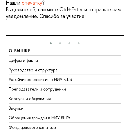
Нашли
опечатку
?
Выделите её, нажмите Ctrl+Enter и отправьте нам
уведомление. Спасибо за участие!
О ВЫШКЕ
Цифры и факты
Л
Руководство и структура
Д
Устойчивое развитие в НИУ ВШЭ
О
Преподаватели и сотрудники
П
Корпуса и общежития
В
Закупки
П
Обращения граждан в НИУ ВШЭ
А
Фонд целевого капитала
Д