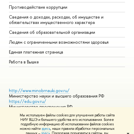
Противодействие коррупции
Ц
Сведения о доходах, расходах, об имуществе и
Б
обязательствах имущественного характера
О
Сведения об образовательной организации
О
Людям с ограниченными возможностями здоровья
Единая платежная страница
Работа в Вышке
http://www.minobrnauki.gov.ru/
Министерство науки и высшего образования РФ
https://edu.gov.ru/
Министерство просвещения РФ
https://elearning.hse.ru/mooc
Мы используем файлы cookies для улучшения работы сайта
Массовые открытые онлайн-курсы
НИУ ВШЭ и большего удобства его использования. Более
подробную информацию об использовании файлов cookies
можно найти
здесь
, наши правила обработки персональных
данных –
здесь
. Продолжая пользоваться сайтом, вы