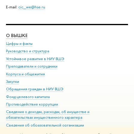
E-mail:
cic_we@hse.ru
О ВЫШКЕ
ОБ
Цифры и факты
Ли
Руководство и структура
Дов
Устойчивое развитие в НИУ ВШЭ
Ол
Преподаватели и сотрудники
При
Корпуса и общежития
Вы
Закупки
При
Обращения граждан в НИУ ВШЭ
Ас
Фонд целевого капитала
До
Противодействие коррупции
Цен
Сведения о доходах, расходах, об имуществе и
Би
обязательствах имущественного характера
Об
Сведения об образовательной организации
Обр
Людям с ограниченными возможностями здоровья