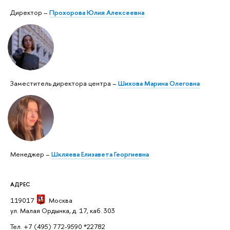
Директор –
Прохорова Юлия Алексеевна
Заместитель директора центра –
Шихова Марина Олеговна
Менеджер –
Шкляева Елизавета Георгиевна
АДРЕС
119017
Москва
ул. Малая Ордынка, д. 17, каб. 303
Тел. +7 (495) 772-9590 *22782