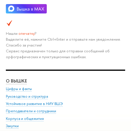
Нашли
опечатку
?
Выделите её, нажмите Ctrl+Enter и отправьте нам уведомление.
Спасибо за участие!
Сервис предназначен только для отправки сообщений об
орфографических и пунктуационных ошибках.
О ВЫШКЕ
ОБ
Цифры и факты
Ли
Руководство и структура
Дов
Устойчивое развитие в НИУ ВШЭ
Ол
Преподаватели и сотрудники
При
Корпуса и общежития
Вы
Закупки
При