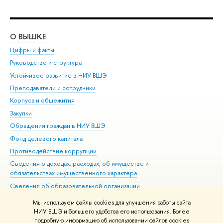
О ВЫШКЕ
ОБ
Цифры и факты
Ли
Руководство и структура
Дов
Устойчивое развитие в НИУ ВШЭ
Ол
Преподаватели и сотрудники
При
Корпуса и общежития
Вы
Закупки
При
Обращения граждан в НИУ ВШЭ
Ас
Фонд целевого капитала
До
Противодействие коррупции
Цен
Сведения о доходах, расходах, об имуществе и
Би
обязательствах имущественного характера
Об
Сведения об образовательной организации
Обр
Людям с ограниченными возможностями здоровья
Мы используем файлы cookies для улучшения работы сайта
Единая платежная страница
НИУ ВШЭ и большего удобства его использования. Более
подробную информацию об использовании файлов cookies