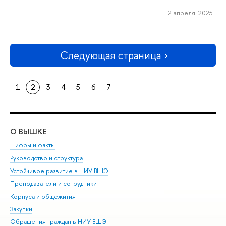
2 апреля 2025
Следующая страница
1
2
3
4
5
6
7
О ВЫШКЕ
ОБ
Цифры и факты
Ли
Руководство и структура
Дов
Устойчивое развитие в НИУ ВШЭ
Ол
Преподаватели и сотрудники
При
Корпуса и общежития
Вы
Закупки
При
Обращения граждан в НИУ ВШЭ
Ас