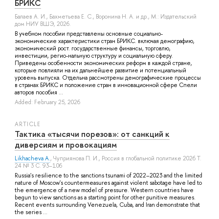
БРИКС
Балаев А. И.
,
Бахметьева Е. С.
,
Воронина Н. А.
и др.
, М.: Издательский
дом НИУ ВШЭ, 2026.
В учебном пособии представлены основные социально-
экономические характеристики стран БРИКС. включая демографию,
экономический рост. государственные финансы, торговлю,
инвестиции, регио-нальную структуру и социальную сферу.
Приведены особенности экономических реформ в каждой стране,
которые повлияли на их дальнейшее развитие и потенциальный
уровень выпуска. Отдельна рассмотрены демографические процессы
в странах БРИКС и положение стран в инновационной сфере Спели
авторов пособия ...
Added: February 25, 2026
ARTICLE
Тактика «тысячи порезов»: от санкций к
диверсиям и провокациям
Likhacheva A.
,
Чуприянова П. И.
, Россия в глобальной политике 2026 Т.
24 № 3 С. 93–106
Russia's resilience to the sanctions tsunami of 2022–2023 and the limited
nature of Moscow's countermeasures against violent sabotage have led to
the emergence of a new model of pressure. Western countries have
begun to view sanctions as a starting point for other punitive measures.
Recent events surrounding Venezuela, Cuba, and Iran demonstrate that
the series ...