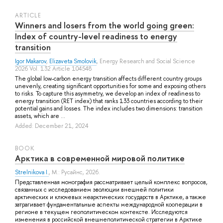
ARTICLE
Winners and losers from the world going green:
Index of country-level readiness to energy
transition
Igor Makarov
,
Elizaveta Smolovik
, Energy Research and Social Science
2026 Vol. 132 Article 104548
The global low-carbon energy transition affects different country groups
unevenly, creating significant opportunities for some and exposing others
to risks. To capture this asymmetry, we develop an index of readiness to
energy transition (RET index) that ranks 133 countries according to their
potential gains and losses. The index includes two dimensions: transition
assets, which are ...
Added: December 21, 2024
BOOK
Арктика в современной мировой политике
Strelnikova I.
, М.: Русайнс, 2026.
Представленная монография рассматривает целый комплекс вопросов,
связанных с исследованием эволюции внешней политики
арктических и ключевых неарктических государств в Арктике, а также
затрагивает фундаментальные аспекты международной кооперации в
регионе в текущем геополитическом контексте. Исследуются
изменения в российской внешнеполитической стратегии в Арктике