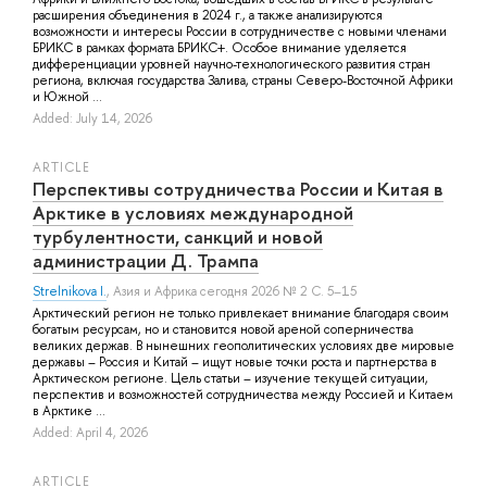
расширения объединения в 2024 г., а также анализируются
возможности и интересы России в сотрудничестве с новыми членами
БРИКС в рамках формата БРИКС+. Особое внимание уделяется
дифференциации уровней научно-технологического развития стран
региона, включая государства Залива, страны Северо-Восточной Африки
и Южной ...
Added: July 14, 2026
ARTICLE
Перспективы сотрудничества России и Китая в
Арктике в условиях международной
турбулентности, санкций и новой
администрации Д. Трампа
Strelnikova I.
, Азия и Африка сегодня 2026 № 2 С. 5–15
Арктический регион не только привлекает внимание благодаря своим
богатым ресурсам, но и становится новой ареной соперничества
великих держав. В нынешних геополитических условиях две мировые
державы – Россия и Китай – ищут новые точки роста и партнерства в
Арктическом регионе. Цель статьи – изучение текущей ситуации,
перспектив и возможностей сотрудничества между Россией и Китаем
в Арктике ...
Added: April 4, 2026
ARTICLE