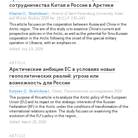
сотрудничества Китая и России в Арктике
Kharina O.
,
Strelnikova I.
, Vestnik of Saint Petersburg University. Asian
and African Studies 2026 No. 18 (1) P. 233–242
This article focuses on the cooperation between Russia and China in the
Arctic region. The aim of this study is to examine China’s current and
prospective policies in the Arctic, as well as the potential for Sino-Russian
cooperation in the Arctic following the onset of the special military
operation in Ukraine, with an emphasis on ...
Added: July 19, 2026
ARTICLE
Арктические амбиции ЕС в условиях новых
геополитических реалий: угроза или
возможность для России
Kutyrev G.
,
Strelnikova I.
, Полис. Политические исследования 2026
The purpose of this article is to analyze the Arctic policy of the European
Union (EU) and its impact on the strategic interests of the Russian
Federation (RF) in the Arctic under the conditions of transformation of the
international relations system. The study focuses on examining the
evolution of the EU’s policy in the region, ...
Added: March 28, 2026
ARTICLE