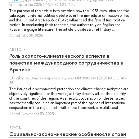
университета 2026 № 524 С. 121–129
The purpose of the article is to examine how the 1958 revolution and the
subsequent internal political debate over the immediate unification of Iraq
and the United Arab Republic (UAR) influenced the fate of Iraqi political
parties. In conducting their research, the authors rely on English and
Russian-language literature. The article provides a brief history ...
Added: May 28, 2026
ARTICLE
Роль эколого-климатического аспекта в
повестке международного сотрудничества в
Арктике
Chistikov M.
, Анализ и прогноз. Журнал ИМЭМО РАН 2026 № 1 С. 40–
55
The issues of environmental protection and climate change mitigation are
objectively significant for the Arctic, as they directly affect the security
of the countries of the region. As a result, cooperation on these issues
has traditionally occupied an important part of the agenda of international
cooperation in the region, both within the framework of multilateral ...
Added: November 30, 2025
BOOK
Социально-экономические особенности стран