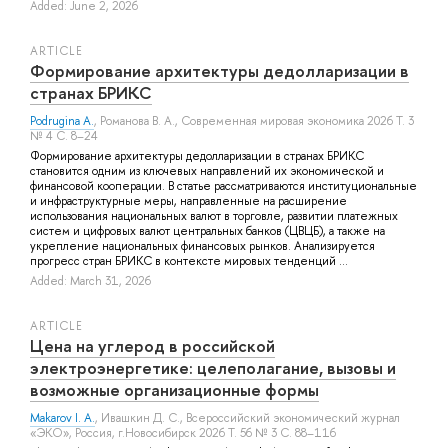
Added: June 2, 2026
ARTICLE
Формирование архитектуры дедолларизации в
странах БРИКС
Podrugina A.
,
Романова В. А.
, Современная мировая экономика 2026 Т. 3
№ 4 С. 8–24
Формирование архитектуры дедолларизации в странах БРИКС
становится одним из ключевых направлений их экономической и
финансовой кооперации. В статье рассматриваются институциональные
и инфраструктурные меры, направленные на расширение
использования национальных валют в торговле, развитии платежных
систем и цифровых валют центральных банков (ЦВЦБ), а также на
укрепление национальных финансовых рынков. Анализируется
прогресс стран БРИКС в контексте мировых тенденций ...
Added: March 31, 2026
ARTICLE
Цена на углерод в российской
электроэнергетике: целеполагание, вызовы и
возможные организационные формы
Makarov I. A.
,
Ивашкин Д. С.
, Всероссийский экономический журнал
«ЭКО», Россия, г.Новосибирск 2026 Т. 56 № 3 С. 88–116