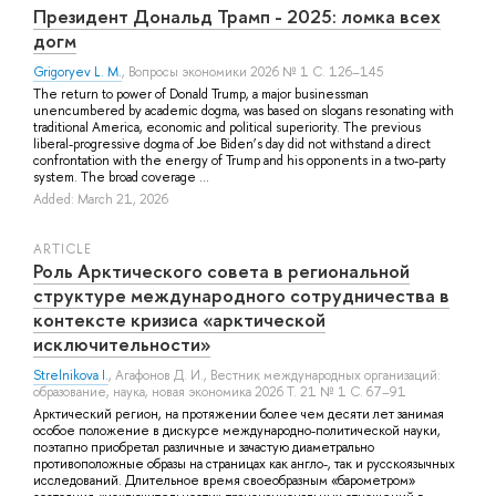
Президент Дональд Трамп - 2025: ломка всех
догм
Grigoryev L. M.
, Вопросы экономики 2026 № 1 С. 126–145
The return to power of Donald Trump, a major businessman
unencumbered by academic dogma, was based on slogans resonating with
traditional America, economic and political superiority. The previous
liberal-progressive dogma of Joe Biden’s day did not withstand a direct
confrontation with the energy of Trump and his opponents in a two-party
system. The broad coverage ...
Added: March 21, 2026
ARTICLE
Роль Арктического совета в региональной
структуре международного сотрудничества в
контексте кризиса «арктической
исключительности»
Strelnikova I.
,
Агафонов Д. И.
, Вестник международных организаций:
образование, наука, новая экономика 2026 Т. 21 № 1 С. 67–91
Арктический регион, на протяжении более чем десяти лет занимая
особое положение в дискурсе международно-политической науки,
поэтапно приобретал различные и зачастую диаметрально
противоположные образы на страницах как англо-, так и русскоязычных
исследований. Длительное время своеобразным «барометром»