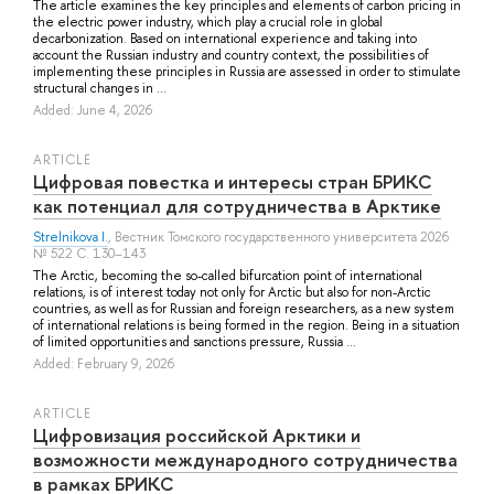
The article examines the key principles and elements of carbon pricing in
the electric power industry, which play a crucial role in global
decarbonization. Based on international experience and taking into
account the Russian industry and country context, the possibilities of
implementing these principles in Russia are assessed in order to stimulate
structural changes in ...
Added: June 4, 2026
ARTICLE
Цифровая повестка и интересы стран БРИКС
как потенциал для сотрудничества в Арктике
Strelnikova I.
, Вестник Томского государственного университета 2026
№ 522 С. 130–143
The Arctic, becoming the so-called bifurcation point of international
relations, is of interest today not only for Arctic but also for non-Arctic
countries, as well as for Russian and foreign researchers, as a new system
of international relations is being formed in the region. Being in a situation
of limited opportunities and sanctions pressure, Russia ...
Added: February 9, 2026
ARTICLE
Цифровизация российской Арктики и
возможности международного сотрудничества
в рамках БРИКС