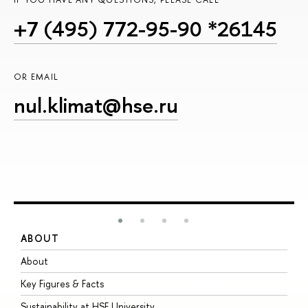
+7 (495) 772-95-90 *26145
OR EMAIL
nul.klimat@hse.ru
ABOUT
S
About
A
Key Figures & Facts
P
Sustainability at HSE University
U