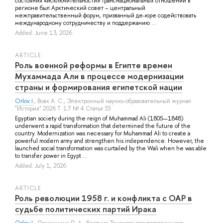
состояния «исключительности» транснациональных отношений в
регионе был Арктический совет – центральный
межправительственный форум, призванный де-юре содействовать
международному сотрудничеству и поддержанию ...
Added: June 13, 2026
ARTICLE
Роль военной реформы в Египте времен
Мухаммада Али в процессе модернизации
страны и формирования египетской нации
Orlov I.
,
Вовк А. С.
, Электронный научно-образовательный журнал
"История" 2026 Т. 17 № 4 Статья 33
Egyptian society during the reign of Muhammad Ali (1805—1848)
underwent a rapid transformation that determined the future of the
country. Modernization was necessary for Muhammad Ali to create a
powerful modern army and strengthen his independence. However, the
launched social transformation was curtailed by the Wali when he was able
to transfer power in Egypt ...
Added: July 1, 2026
ARTICLE
Роль революции 1958 г. и конфликта с ОАР в
судьбе политических партий Ирака
Orlov I.
,
Дружинина Д. А.
, Вестник Томского государственного