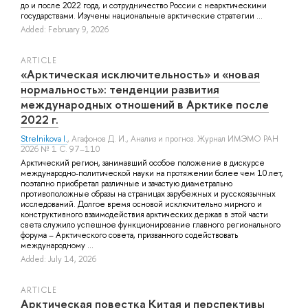
до и после 2022 года, и сотрудничество России с неарктическими
государствами. Изучены национальные арктические стратегии ...
Added: February 9, 2026
ARTICLE
«Арктическая исключительность» и «новая
нормальность»: тенденции развития
международных отношений в Арктике после
2022 г.
Strelnikova I.
,
Агафонов Д. И.
, Анализ и прогноз. Журнал ИМЭМО РАН
2026 № 1 С. 97–110
Арктический регион, занимавший особое положение в дискурсе
международно-политической науки на протяжении более чем 10 лет,
поэтапно приобретал различные и зачастую диаметрально
противоположные образы на страницах зарубежных и русскоязычных
исследований. Долгое время основой исключительно мирного и
конструктивного взаимодействия арктических держав в этой части
света служило успешное функционирование главного регионального
форума – Арктического совета, призванного содействовать
международному ...
Added: July 14, 2026
ARTICLE
Арктическая повестка Китая и перспективы