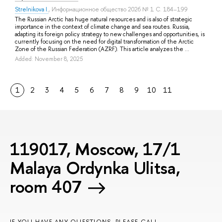
Strelnikova I.
, Информационное общество 2026 № 1 С. 184–199
The Russian Arctic has huge natural resources and is also of strategic
importance in the context of climate change and sea routes. Russia,
adapting its foreign policy strategy to new challenges and opportunities, is
currently focusing on the need for digital transformation of the Arctic
Zone of the Russian Federation (AZRF). This article analyzes the ...
Added: November 8, 2025
1
2
3
4
5
6
7
8
9
10
11
119017, Moscow, 17/1
Malaya Ordynka Ulitsa,
room 407
IF YOU HAVE ANY QUESTIONS, PLEASE CALL