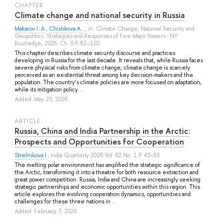
СHAPTER
Climate change and national security in Russia
Makarov I. A.
,
Chistikova A.
, , in: Climate Change, National Security and
Geopolitics: Strategies and Responses of Five Major Powers.: NY:
Routledge, 2026. Ch. 5 P. 82–102.
This chapter describes climate security discourse and practices
developing in Russia for the last decade. It reveals that, while Russia faces
severe physical risks from climate change, climate change is scarcely
perceived as an existential threat among key decision-makers and the
population. The country’s climate policies are more focused on adaptation,
while its mitigation policy ...
Added: May 25, 2026
ARTICLE
Russia, China and India Partnership in the Arctic:
Prospects and Opportunities for Cooperation
Strelnikova I.
, India Quarterly 2026 Vol. 82 No. 1 P. 45–63
The melting polar environment has amplified the strategic significance of
the Arctic, transforming it into a theatre for both resource extraction and
great power competition. Russia, India and China are increasingly seeking
strategic partnerships and economic opportunities within this region. This
article explores the evolving cooperation dynamics, opportunities and
challenges for these three nations in ...
Added: February 7, 2026