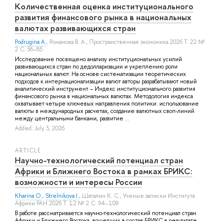
Количественная оценка институционального
развития финансового рынка в национальных
валютах развивающихся стран
Podrugina A.
,
Романова В. А.
, Пространственная экономика 2026 Т. 22 №
2 С. 56–85
Исследование посвящено анализу институциональных усилий
развивающихся стран по дедолларизации и укреплению роли
национальных валют. На основе систематизации теоретических
подходов к интернационализации валют авторы разрабатывают новый
аналитический инструмент – Индекс институционального развития
финансового рынка в национальных валютах. Методология индекса
охватывает четыре ключевых направления политики: использование
валюты в международных расчетах, создание валютных своп-линий
между центральными банками, развитие ...
Added: July 3, 2026
ARTICLE
Научно-технологический потенциал стран
Африки и Ближнего Востока в рамках БРИКС:
возможности и интересы России
Kharina O.
,
Strelnikova I.
,
Шаталин К. С.
, Ученые записки Института
Африки РАН 2026 Т. 12 № 2 С. 94–109
В работе рассматривается научно-технологический потенциал стран
Африки и Ближнего Востока, вошедших в состав БРИКС в результате