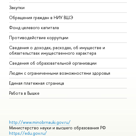
Закупки
П
Обращения граждан в НИУ ВШЭ
А
Фонд целевого капитала
Д
Противодействие коррупции
Ц
Сведения о доходах, расходах, об имуществе и
Б
обязательствах имущественного характера
О
Сведения об образовательной организации
О
Людям с ограниченными возможностями здоровья
Единая платежная страница
Работа в Вышке
http://www.minobrnauki.gov.ru/
Министерство науки и высшего образования РФ
https://edu.gov.ru/