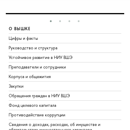
О ВЫШКЕ
Цифры и факты
Л
Руководство и структура
Д
Устойчивое развитие в НИУ ВШЭ
О
Преподаватели и сотрудники
П
Корпуса и общежития
В
Закупки
П
Обращения граждан в НИУ ВШЭ
А
Фонд целевого капитала
Д
Противодействие коррупции
Ц
Сведения о доходах, расходах, об имуществе и
Б
обязательствах имущественного характера