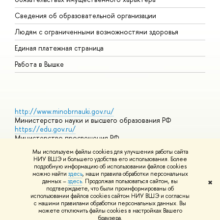
О
Сведения об образовательной организации
О
Людям с ограниченными возможностями здоровья
Единая платежная страница
Работа в Вышке
http://www.minobrnauki.gov.ru/
Министерство науки и высшего образования РФ
https://edu.gov.ru/
Министерство просвещения РФ
https://elearning.hse.ru/mooc
Мы используем файлы cookies для улучшения работы сайта
Массовые открытые онлайн-курсы
НИУ ВШЭ и большего удобства его использования. Более
подробную информацию об использовании файлов cookies
можно найти
здесь
, наши правила обработки персональных
данных –
здесь
. Продолжая пользоваться сайтом, вы
✖
© НИУ ВШЭ 1993–2026
Адреса и контакты
Условия
подтверждаете, что были проинформированы об
использования материалов
Политика конфиденциальности
Карта
использовании файлов cookies сайтом НИУ ВШЭ и согласны
сайта
с нашими правилами обработки персональных данных. Вы
Шрифты HSE Sans и HSE Slab разработаны в
Школе дизайна НИУ
можете отключить файлы cookies в настройках Вашего
ВШЭ
браузера.