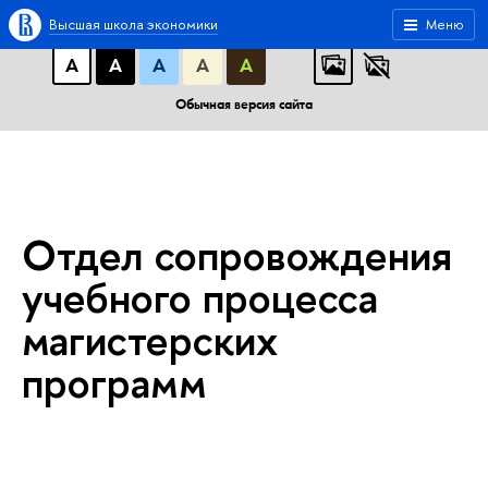
A
A
A
АБB
АБB
АБB
Высшая школа экономики
Меню
А
А
А
А
А
Обычная версия сайта
Отдел сопровождения
учебного процесса
магистерских
программ