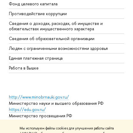
Фонд целевого капитала
Д
Противодействие коррупции
Ц
Сведения о доходах, расходах, об имуществе и
Б
обязательствах имущественного характера
О
Сведения об образовательной организации
О
Людям с ограниченными возможностями здоровья
Единая платежная страница
Работа в Вышке
http://www.minobrnauki.gov.ru/
Министерство науки и высшего образования РФ
https://edu.gov.ru/
Министерство просвещения РФ
https://elearning.hse.ru/mooc
Массовые открытые онлайн-курсы
Мы используем файлы cookies для улучшения работы сайта