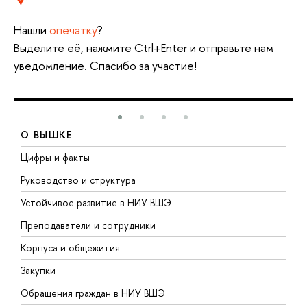
Нашли
опечатку
?
Выделите её, нажмите Ctrl+Enter и отправьте нам
уведомление. Спасибо за участие!
О ВЫШКЕ
Цифры и факты
Л
Руководство и структура
Д
Устойчивое развитие в НИУ ВШЭ
О
Преподаватели и сотрудники
П
Корпуса и общежития
В
Закупки
П
Обращения граждан в НИУ ВШЭ
А