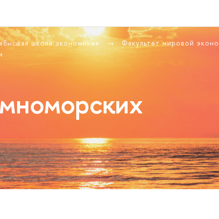
 «Высшая школа экономики»
Факультет мировой экон
и
емноморских