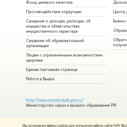
Фонд целевого капитала
Дополн
Противодействие коррупции
Центр 
Сведения о доходах, расходах, об
Бизнес
имуществе и обязательствах
Образо
имущественного характера
Обратн
Сведения об образовательной
получа
организации
Людям с ограниченными возможностями
здоровья
Единая платежная страница
Работа в Вышке
http://www.minobrnauki.gov.ru/
Министерство науки и высшего образования РФ
Мы используем файлы cookies для улучшения работы сайта НИУ ВШЭ
© НИУ ВШЭ 1993–2026
Адреса и контакты
Условия использ