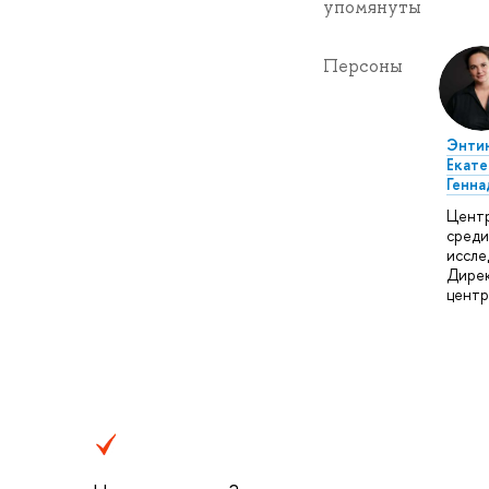
упомянуты
Персоны
Энти
Екате
Генна
Цент
среди
иссле
Дире
центр