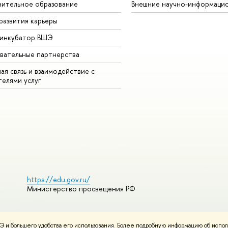
ительное образование
Внешние научно-информаци
развития карьеры
-инкубатор ВШЭ
вательные партнерства
ая связь и взаимодействие с
телями услуг
https://edu.gov.ru/
Министерство просвещения РФ
 и большего удобства его использования. Более подробную информацию об испол
ования материалов
Политика конфиденциальности
Карта сайта