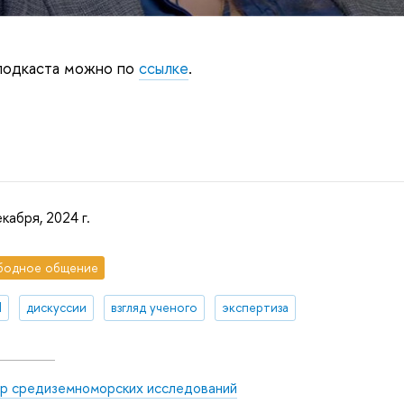
 подкаста можно по
ссылке
.
кабря, 2024 г.
бодное общение
И
дискуссии
взгляд ученого
экспертиза
р средиземноморских исследований