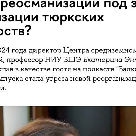
 реосманизации под 
зации тюркских
рств?
2024 года директор Центра средиземно
й, профессор НИУ ВШЭ
Екатерина Эн
тие в качестве гостя на подкасте "Балк
выпуска стала угроза новой реорганиза
и.