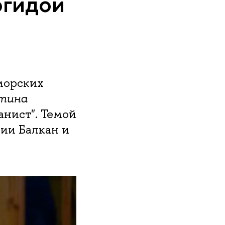
эгидой
морских
тина
анист". Темой
ции Балкан и