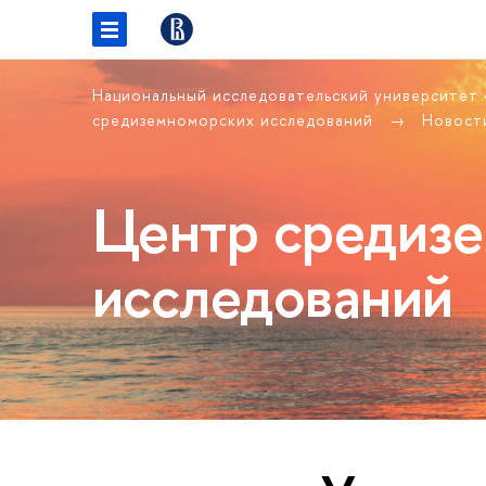
Национальный исследовательский университет
средиземноморских исследований
Новост
Центр средиз
исследований