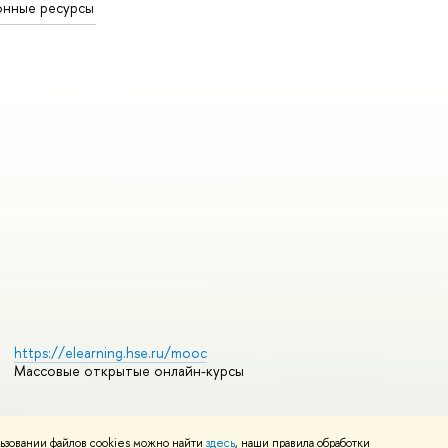
онные ресурсы
https://elearning.hse.ru/mooc
Массовые открытые онлайн-курсы
ьзовании файлов cookies можно найти
здесь
, наши правила обработки
Редактору