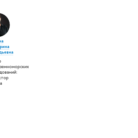
на
рина
дьевна
р
земноморских
дований:
ктор
а