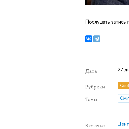
Послушать запись
27 де
Дата
Сво
Рубрики
СМ
Темы
Цент
В статье