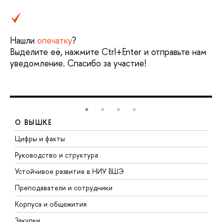
Нашли
опечатку
?
Выделите её, нажмите Ctrl+Enter и отправьте нам
уведомление. Спасибо за участие!
О ВЫШКЕ
Цифры и факты
Л
Руководство и структура
Д
Устойчивое развитие в НИУ ВШЭ
О
Преподаватели и сотрудники
П
Корпуса и общежития
В
Закупки
П