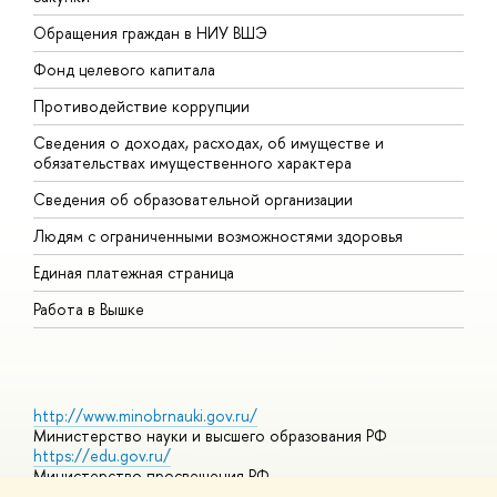
Обращения граждан в НИУ ВШЭ
А
Фонд целевого капитала
Д
Противодействие коррупции
Ц
Сведения о доходах, расходах, об имуществе и
Б
обязательствах имущественного характера
О
Сведения об образовательной организации
О
Людям с ограниченными возможностями здоровья
Единая платежная страница
Работа в Вышке
http://www.minobrnauki.gov.ru/
Министерство науки и высшего образования РФ
https://edu.gov.ru/
Министерство просвещения РФ
https://elearning.hse.ru/mooc