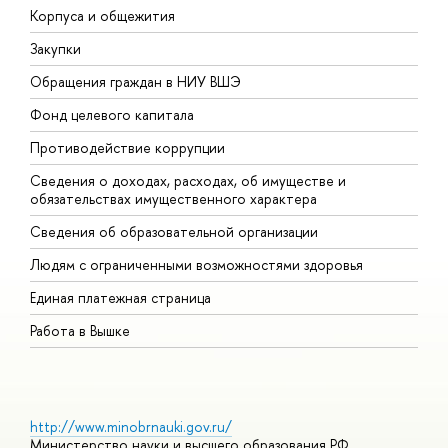
Корпуса и общежития
В
Закупки
П
Обращения граждан в НИУ ВШЭ
А
Фонд целевого капитала
Д
Противодействие коррупции
Ц
Сведения о доходах, расходах, об имуществе и
Б
обязательствах имущественного характера
О
Сведения об образовательной организации
О
Людям с ограниченными возможностями здоровья
Единая платежная страница
Работа в Вышке
http://www.minobrnauki.gov.ru/
Министерство науки и высшего образования РФ