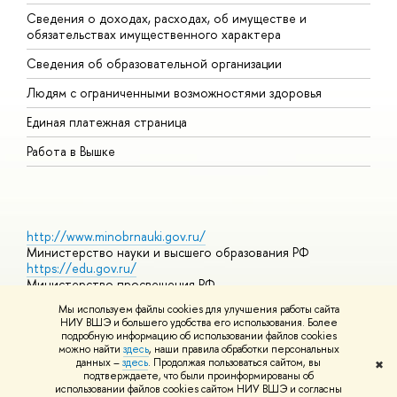
Сведения о доходах, расходах, об имуществе и
Б
обязательствах имущественного характера
О
Сведения об образовательной организации
О
Людям с ограниченными возможностями здоровья
Единая платежная страница
Работа в Вышке
http://www.minobrnauki.gov.ru/
Министерство науки и высшего образования РФ
https://edu.gov.ru/
Министерство просвещения РФ
https://elearning.hse.ru/mooc
Мы используем файлы cookies для улучшения работы сайта
Массовые открытые онлайн-курсы
НИУ ВШЭ и большего удобства его использования. Более
подробную информацию об использовании файлов cookies
можно найти
здесь
, наши правила обработки персональных
данных –
здесь
. Продолжая пользоваться сайтом, вы
✖
© НИУ ВШЭ 1993–2026
Адреса и контакты
Условия
подтверждаете, что были проинформированы об
использования материалов
Политика конфиденциальности
Карта
использовании файлов cookies сайтом НИУ ВШЭ и согласны
сайта