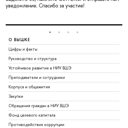
уведомление. Спасибо за участие!
О ВЫШКЕ
Цифры и факты
Л
Руководство и структура
Д
Устойчивое развитие в НИУ ВШЭ
О
Преподаватели и сотрудники
П
Корпуса и общежития
В
Закупки
П
Обращения граждан в НИУ ВШЭ
А
Фонд целевого капитала
Д
Противодействие коррупции
Ц