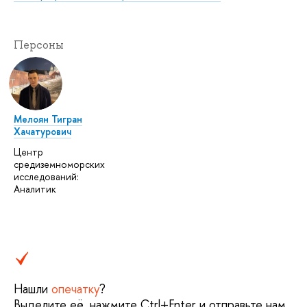
Персоны
Мелоян Тигран
Хачатурович
Центр
средиземноморских
исследований:
Аналитик
Нашли
опечатку
?
Выделите её, нажмите Ctrl+Enter и отправьте нам