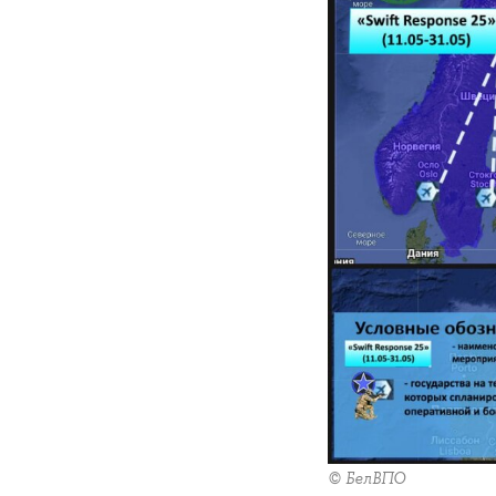
© БелВПО