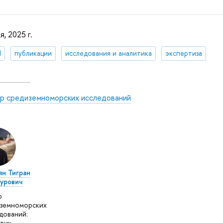
я, 2025 г.
И
публикации
исследования и аналитика
экспертиза
р средиземноморских исследований
н Тигран
урович
р
земноморских
дований:
тик