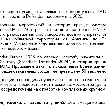
ную фазу вступают крупнейшие ежегодные учения НАТ
тая итерация Defender, проводимая с 2020 г.
военных мероприятий, в которых примут участи
из США и 29 стран-союзников и партнеров НАТО,
ого развертывания сил, совершенствовании оперативн
сти на обширной территории
от Арктики до Ср
егиона
. Учения явно задуманы как мера по так назыв
ом и северном флангах.
der Europe 2025 по своему масштабу значительно у
4 году (Steadfast Defender 2024), в которых приня
НАТО.
Произошел откат к показателям более ранни
 задействованных солдат не превышало 30 тыс. чел
денции в проводимых учениях всё же сохраняются. Та
и путь от проверки логистических возможностей для р
м
сосредоточены на отработке комплексных крупном
ре, изменился характер учений
. Это смещение акц