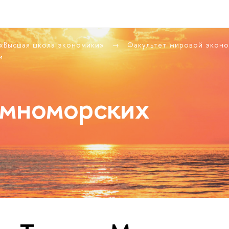
 «Высшая школа экономики»
Факультет мировой экон
и
емноморских