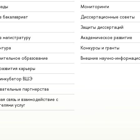
иады
Мониторинги
в бакалавриат
Диссертационные советы
Защиты диссертаций
в магистратуру
Академическое развитие
нтура
Конкурсы и гранты
ительное образование
Внешние научно-информаци
развития карьеры
-инкубатор ВШЭ
вательные партнерства
ая связь и взаимодействие с
телями услуг