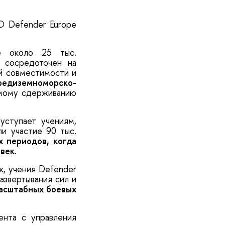
О Defender Europe
е около 25 тыс.
 сосредоточен на
ой совместимости и
едиземноморско-
аемому сдерживанию
ступает учениям,
ли участие 90 тыс.
х периодов, когда
овек
.
к, учения Defender
азвертывания сил и
асштабных боевых
ента с управления