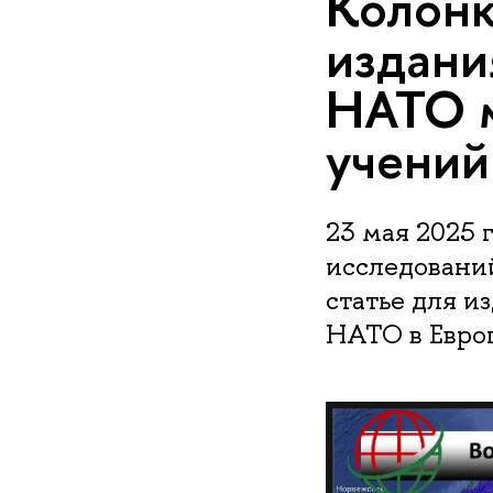
Колонк
издани
НАТО м
учений
23 мая 2025 
исследова
статье для из
НАТО в Европ