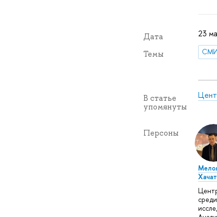
23 ма
Дата
СМ
Темы
Цент
В статье
упомянуты
Персоны
Мелоя
Хачат
Цент
среди
иссле
Анали