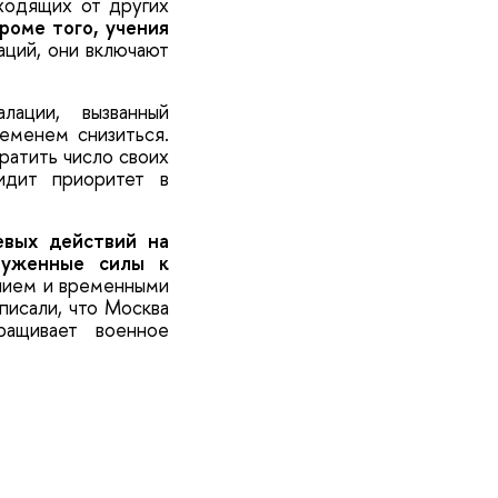
ходящих от других
роме того, учения
аций, они включают
ации, вызванный
еменем снизиться.
ратить число своих
идит приоритет в
евых действий на
руженные силы к
ением и временными
писали, что Москва
ращивает военное