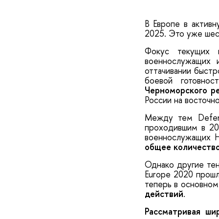
В Европе в актив
2025. Это уже шес
Фокус текущих 
военнослужащих 
оттачивании быстр
боевой готовно
Черноморского р
России на восточн
Между тем Defen
проходившим в 202
военнослужащих 
общее количество
Однако другие тен
Europe 2020 прошл
теперь в основно
действий
.
Рассматривая ши