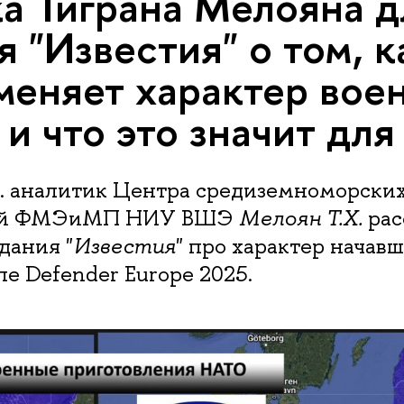
а Тиграна Мелояна д
я "Известия" о том, к
еняет характер вое
 и что это значит для
г. аналитик Центра средиземноморски
ний ФМЭиМП НИУ ВШЭ
Мелоян Т.Х.
рас
дания "
Известия
" про характер начав
е Defender Europe 2025.