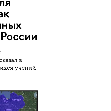
ля
ак
нных
 России
х
сказал в
шихся учений