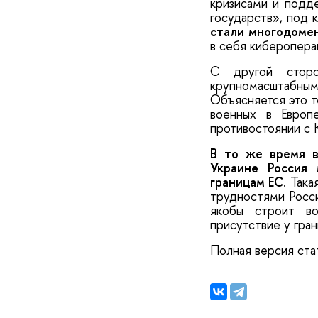
кризисами и подд
государств», под 
стали многодоме
в себя киберопера
С другой сторо
крупномасштабным
Объясняется это т
военных в Европ
противостоянии с 
В то же время в
Украине Россия
границам ЕС
. Так
трудностями Росси
якобы строит во
присутствие у гра
Полная версия ста