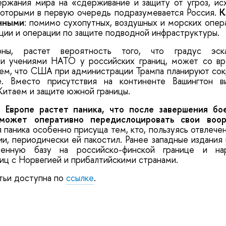
ержания мира на «сдерживание и защиту от угроз, ис
которыми в первую очередь подразумевается Россия.
К
нными
: помимо сухопутных, воздушных и морских опер
ции и операции по защите подводной инфраструктуры.
ны, растет вероятность того, что градус эскал
и учениями НАТО у российских границ, может со вр
ем, что США при администрации Трампа планируют сок
е. Вместо присутствия на континенте Вашингтон в
Китаем и защите южной границы.
 Европе растет паника, что после завершения бо
 может оперативно передислоцировать свои воо
ая паника особенно присуща тем, кто, пользуясь отвлеч
и, периодически ей пакостил. Ранее западные издания 
енную базу на российско-финской границе и на
ниц с Норвегией и прибалтийскими странами.
тьи доступна по
ссылке
.