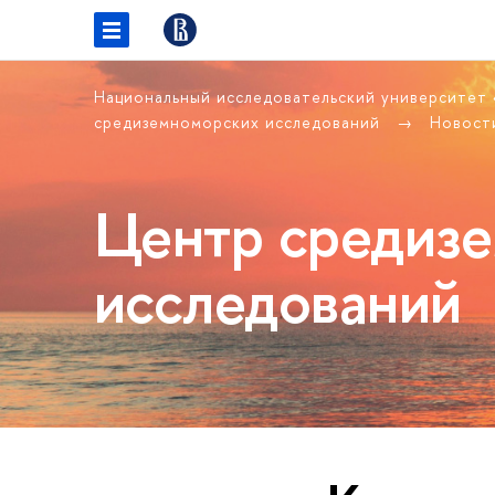
Национальный исследовательский университет
средиземноморских исследований
Новост
Центр средиз
исследований