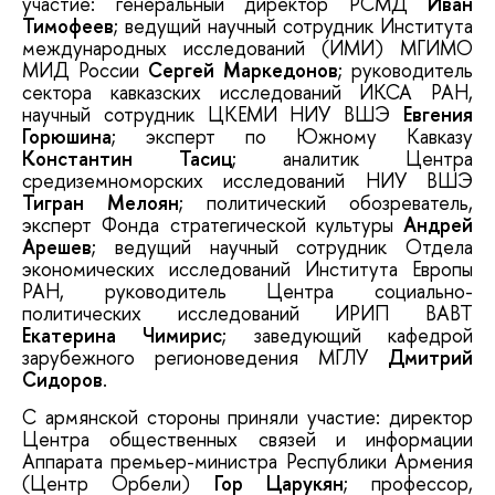
участие: генеральный директор РСМД
Иван
Тимофеев
; ведущий научный сотрудник Института
международных исследований (ИМИ) МГИМО
МИД России
Сергей Маркедонов
; руководитель
сектора кавказских исследований ИКСА РАН,
научный сотрудник ЦКЕМИ НИУ ВШЭ
Евгения
Горюшина
; эксперт по Южному Кавказу
Константин Тасиц
; аналитик Центра
средиземноморских исследований НИУ ВШЭ
Тигран Мелоян
; политический обозреватель,
эксперт Фонда стратегической культуры
Андрей
Арешев
; ведущий научный сотрудник Отдела
экономических исследований Института Европы
РАН, руководитель Центра социально-
политических исследований ИРИП ВАВТ
Екатерина Чимирис
; заведующий кафедрой
зарубежного регионоведения МГЛУ
Дмитрий
Сидоров
.
С армянской стороны приняли участие: директор
Центра общественных связей и информации
Аппарата премьер-министра Республики Армения
(Центр Орбели)
Гор Царукян
; профессор,