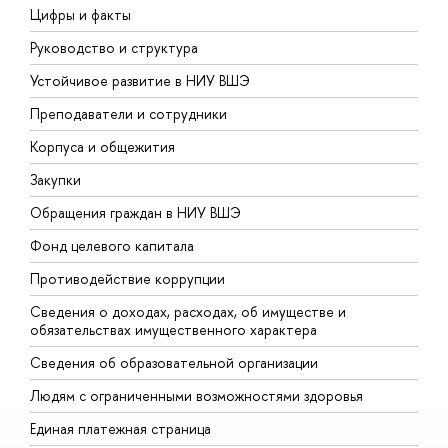
Цифры и факты
Л
Руководство и структура
Д
Устойчивое развитие в НИУ ВШЭ
О
Преподаватели и сотрудники
П
Корпуса и общежития
В
Закупки
П
Обращения граждан в НИУ ВШЭ
А
Фонд целевого капитала
Д
Противодействие коррупции
Ц
Сведения о доходах, расходах, об имуществе и
Б
обязательствах имущественного характера
О
Сведения об образовательной организации
О
Людям с ограниченными возможностями здоровья
Единая платежная страница