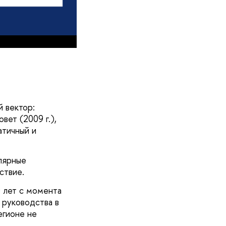
 вектор:
ет (2009 г.),
атичный и
улярные
ствие.
0 лет с момента
 руководства в
егионе не