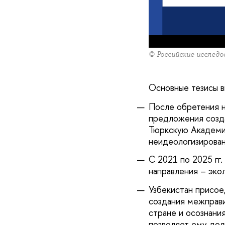
© Российские исслед
Основные тезисы в
После обретения н
предложения созда
Тюркскую Академию
неидеологизирован
С 2021 по 2025 гг
направления – эко
Узбекистан присое
создания межправи
стране и осознани
позволяет ему долг