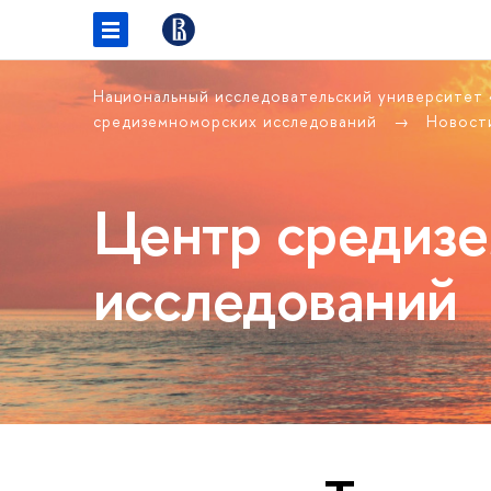
Национальный исследовательский университет
средиземноморских исследований
Новост
Центр средиз
исследований