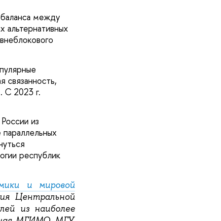
 баланса между
х альтернативных
 внеблокового
опулярные
я связанность,
 С 2023 г.
 России из
е параллельных
нуться
огии республик
мики и мировой
ия Центральной
лей из наиболее
чая МГИМО, МГУ,