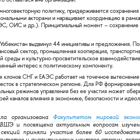
многовекторную политику, придерживается сохранения
ональными акторами и наращивает координацию в рамка
ЭС, ОИС и др.). Принципиальный момент – сохранение
. Узбекистан выдвинул 44 инициативы и предложения. П
ансовый сектор, промышленная кооперация, транспортна
 среды и культурно-просветительское взаимодействие.
енный интерес к политическому компоненту.
х клонов СНГ и ЕАЭС работает на точечное вытеснение
весток в стратегическом регионе. Для РФ формировани
альных режимов управления без ее участия может обер
ей каналов влияния в экономике, безопасности и идеол
ыла организована
Факультетом мировой эконо
ШЭ и посвящена актуальным вопросам изучен
 секций приняли участие более 60 исследовате
рситетов и аналитических центров страны, вклю