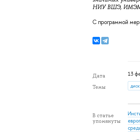
НИУ ВШЭ, ИМЭМО 
С программой мер
13 ф
Дата
диск
Темы
Инст
В статье
евро
упомянуты
сред