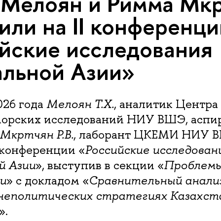
 Мелоян и Римма Мк
или на II конференци
йские исследования
льной Азии»
026 года
Мелоян Т.Х.
, аналитик Центра
орских исследований НИУ ВШЭ, асп
Мкртчян Р.В.
, лаборант ЦКЕМИ НИУ 
I конференции «
Российские исследован
й Азии
», выступив в секции «
Проблем
и
» с докладом «
Сравнительный анали
неполитических стратегиях Казахст
».