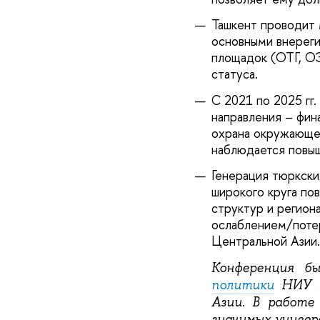
Ташкент проводит 
основными внереги
площадок (ОТГ, О
статуса.
С 2021 по 2025 гг
направления – фин
охрана окружающей
наблюдается повыш
Генерация тюркски
широкого круга по
структур и регион
ослаблением/потер
Центральной Азии.
Конференция б
политики
НИУ В
Азии. В работе
значимых униве