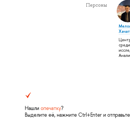
Персоны
Мелоя
Хачат
Цент
среди
иссле
Анали
Нашли
опечатку
?
Выделите её, нажмите Ctrl+Enter и отправьт