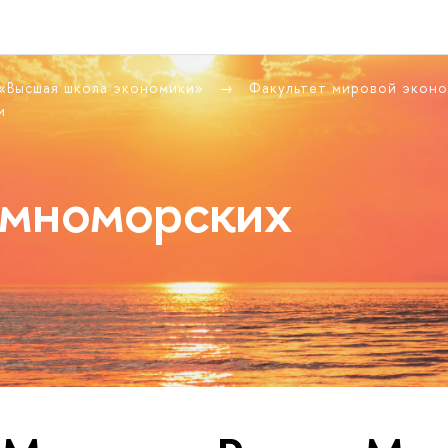
 «Высшая школа экономики»
Факультет мировой экон
и
емноморских