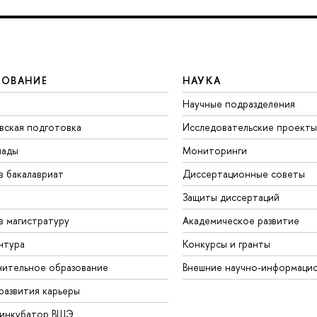
ЗОВАНИЕ
НАУКА
Научные подразделения
вская подготовка
Исследовательские проекты
иады
Мониторинги
в бакалавриат
Диссертационные советы
Защиты диссертаций
в магистратуру
Академическое развитие
нтура
Конкурсы и гранты
ительное образование
Внешние научно-информаци
развития карьеры
-инкубатор ВШЭ