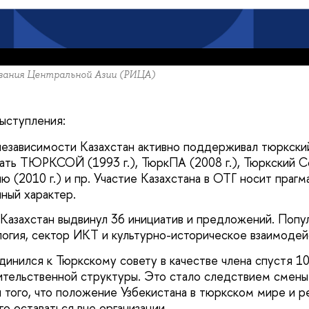
ования Центральной Азии (РИЦА)
ыступления:
езависимости Казахстан активно поддерживал тюркский
ть ТЮРКСОЙ (1993 г.), ТюркПА (2008 г.), Тюркский Сов
 (2010 г.) и пр. Участие Казахстана в ОТГ носит прагм
ный характер.
. Казахстан выдвинул 36 инициатив и предложений. Поп
логия, сектор ИКТ и культурно-историческое взаимодей
динился к Тюркскому совету в качестве члена спустя 1
тельственной структуры. Это стало следствием смены
я того, что положение Узбекистана в тюркском мире и р
о оставаться вне организации.