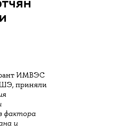
ртчян
и
ирант ИМВЭС
ВШЭ, приняли
ия
ы
з фактора
ана и