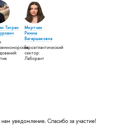
н Тигран
Мкртчян
урович
Римма
Вагаршаковна
р
земноморских
Евроатлантический
дований:
сектор:
тик
Лаборант
е нам уведомление. Спасибо за участие!