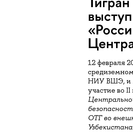
Тигран
выступ
«Росси
Центра
12 февраля 2
средиземном
НИУ ВШЭ, и
участие во I
Центрально
безопасност
ОТГ во внеш
Узбекистана