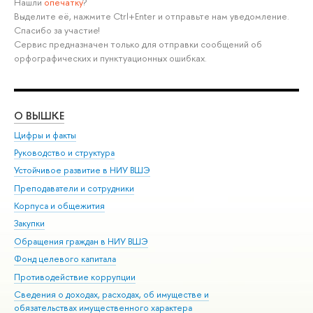
Нашли
опечатку
?
Выделите её, нажмите Ctrl+Enter и отправьте нам уведомление.
Спасибо за участие!
Сервис предназначен только для отправки сообщений об
орфографических и пунктуационных ошибках.
О ВЫШКЕ
ОБ
Цифры и факты
Ли
Руководство и структура
Дов
Устойчивое развитие в НИУ ВШЭ
Ол
Преподаватели и сотрудники
При
Корпуса и общежития
Вы
Закупки
При
Обращения граждан в НИУ ВШЭ
Ас
Фонд целевого капитала
До
Противодействие коррупции
Цен
Сведения о доходах, расходах, об имуществе и
Би
обязательствах имущественного характера
Об