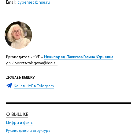
Email:
cybersec@hse.ru
Руководитель НУГ –
Никипорец-Такигава Галина Юрьевна
gnikiporets-takigawa@hse.ru
ДОБАВЬ ВЫШКУ
Канал НУГ в Telegram
О ВЫШКЕ
ОБ
Цифры и факты
Ли
Руководство и структура
Дов