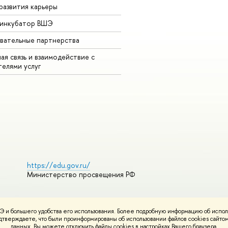
развития карьеры
-инкубатор ВШЭ
вательные партнерства
ая связь и взаимодействие с
телями услуг
https://edu.gov.ru/
Министерство просвещения РФ
 и большего удобства его использования. Более подробную информацию об испол
ования материалов
Политика конфиденциальности
Карта сайта
подтверждаете, что были проинформированы об использовании файлов cookies сай
НИУ ВШЭ
данных. Вы можете отключить файлы cookies в настройках Вашего браузера.