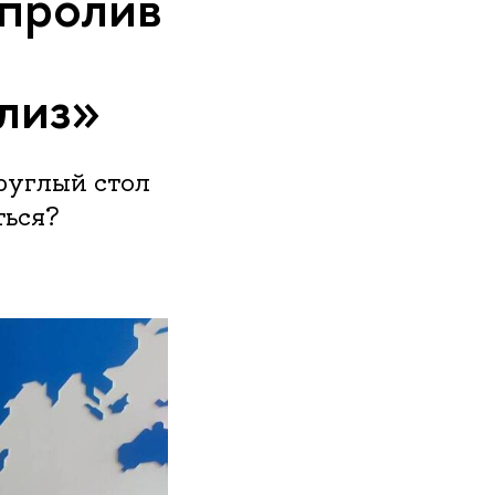
 пролив
лиз»
руглый стол
ться?