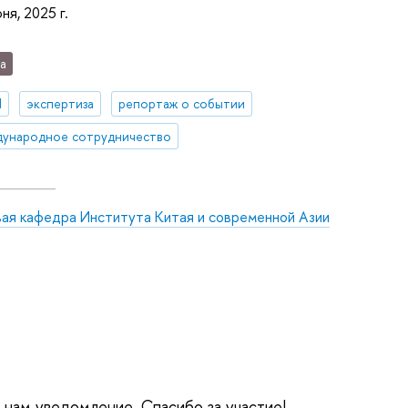
ня, 2025 г.
а
И
экспертиза
репортаж о событии
ународное сотрудничество
вая кафедра Института Китая и современной Азии
е нам уведомление. Спасибо за участие!