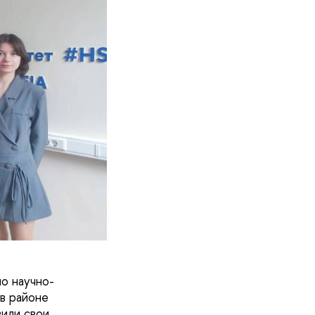
по научно-
в районе
вили свои