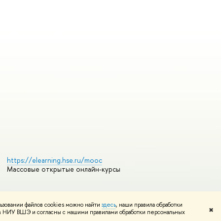
https://elearning.hse.ru/mooc
Массовые открытые онлайн-курсы
ьзовании файлов cookies можно найти
здесь
, наши правила обработки
Редактору
✖
том НИУ ВШЭ и согласны с нашими правилами обработки персональных