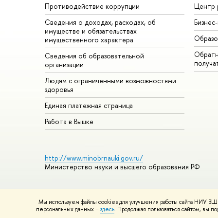
Противодействие коррупции
Центр 
Сведения о доходах, расходах, об
Бизнес
имуществе и обязательствах
Образо
имущественного характера
Обратн
Сведения об образовательной
получа
организации
Людям с ограниченными возможностями
здоровья
Единая платежная страница
Работа в Вышке
http://www.minobrnauki.gov.ru/
Министерство науки и высшего образования РФ
Мы используем файлы cookies для улучшения работы сайта НИУ ВШЭ
© НИУ ВШЭ 1993–2026
Адреса и контакты
Условия использ
персональных данных –
здесь
. Продолжая пользоваться сайтом, вы 
Шрифты HSE Sans и HSE Slab разработаны в
Школе дизайна 