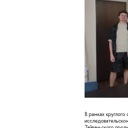
В рамках круглого 
исследовательском
Тайваньского проли