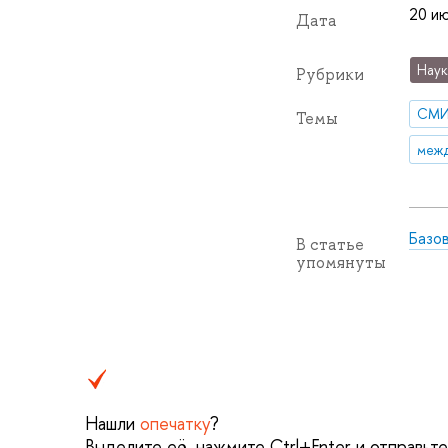
20 ию
Дата
Наук
Рубрики
СМ
Темы
межд
Базо
В статье
упомянуты
Нашли
опечатку
?
Выделите её, нажмите Ctrl+Enter и отправьт