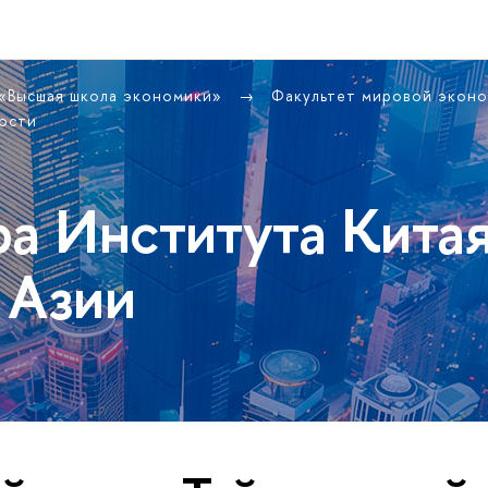
 «Высшая школа экономики»
Факультет мировой экон
ости
ра Института Кита
 Азии