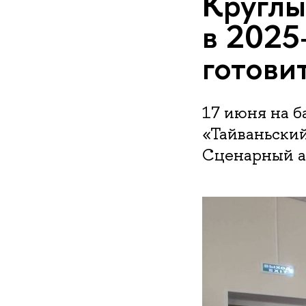
Круглы
в 2025–
готови
17 июня на б
«Тайваньский
Сценарный а