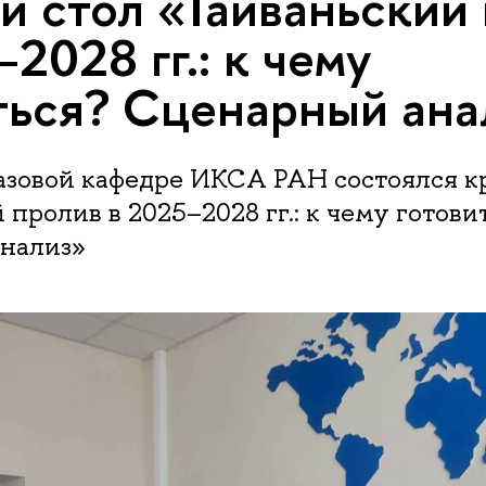
й стол «Тайваньский
2028 гг.: к чему
ться? Сценарный ана
азовой кафедре ИКСА РАН состоялся к
 пролив в 2025–2028 гг.: к чему готови
нализ»