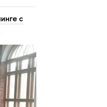
инге с
Н