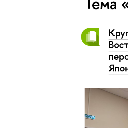
Тема 
Круг
Вост
перс
Япо