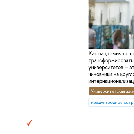
Как пандемия повл
трансформироватьс
университетов – э
чиновники на круг
интернационализац
Университетская жиз
международное сотр