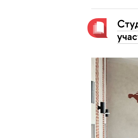
Студ
уча