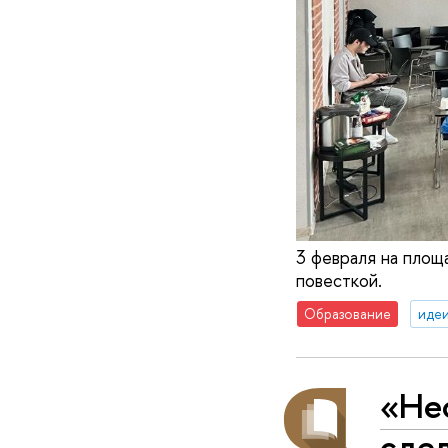
3 февраля на пло
повесткой.
Образование
идеи
«Нео
сде