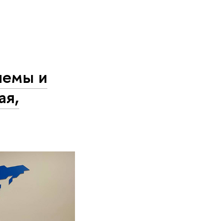
лемы и
ая,