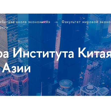
 «Высшая школа экономики»
Факультет мировой экон
ости
ра Института Кита
 Азии