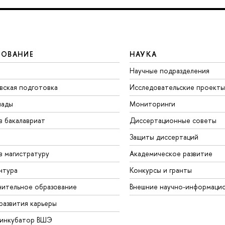
ЗОВАНИЕ
НАУКА
Научные подразделения
вская подготовка
Исследовательские проекты
иады
Мониторинги
в бакалавриат
Диссертационные советы
Защиты диссертаций
в магистратуру
Академическое развитие
нтура
Конкурсы и гранты
ительное образование
нешние научно-информацио
развития карьеры
-инкубатор ВШЭ