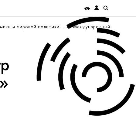
омики и мировой политики
Международный
тр
к»