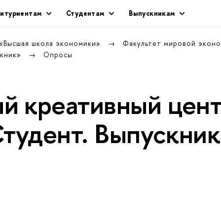
итуриентам
Студентам
ыпускникам
 «Высшая школа экономики»
Факультет мировой экон
скник»
Опросы
й креативный цен
Студент. Выпускни