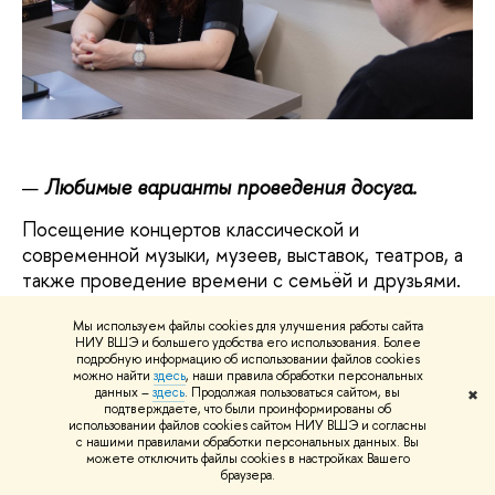
Любимые варианты проведения досуга.
Посещение концертов классической и
современной музыки, музеев, выставок, театров, а
также проведение времени с семьёй и друзьями.
Какие у Вас есть хобби?
Мы используем файлы cookies для улучшения работы сайта
НИУ ВШЭ и большего удобства его использования. Более
Я люблю путешествовать, что сейчас, к
подробную информацию об использовании файлов cookies
можно найти
здесь
, наши правила обработки персональных
сожалению, ограничено. Люблю гулять по Москве,
данных –
здесь
. Продолжая пользоваться сайтом, вы
✖
подтверждаете, что были проинформированы об
поскольку мне очень близок этот город, я в нём
использовании файлов cookies сайтом НИУ ВШЭ и согласны
родилась и выросла, хорошо его знаю, и спокойные
с нашими правилами обработки персональных данных. Вы
можете отключить файлы cookies в настройках Вашего
прогулки по улицам мне дают силы, позволяют
браузера.
напитаться атмосферой Москвы, которая хоть и