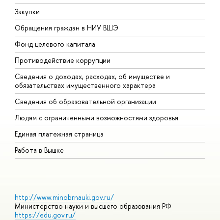
Закупки
П
Обращения граждан в НИУ ВШЭ
А
Фонд целевого капитала
Д
Противодействие коррупции
Ц
Сведения о доходах, расходах, об имуществе и
Б
обязательствах имущественного характера
О
Сведения об образовательной организации
О
Людям с ограниченными возможностями здоровья
Единая платежная страница
Работа в Вышке
http://www.minobrnauki.gov.ru/
Министерство науки и высшего образования РФ
https://edu.gov.ru/