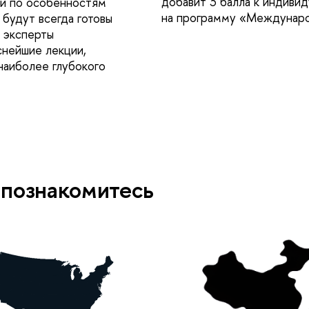
добавит 3 балла к индиви
 и по особенностям
на программу «Междунар
 будут всегда готовы
е эксперты
снейшие лекции,
наиболее глубокого
 познакомитесь