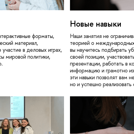
Новые навыки
нтерактивные форматы,
Наши занятия не ограничи
еский материал,
теорией о международных 
е участие в деловых играх,
вы научитесь подбирать у
сы мировой политики,
своей позиции, участвоват
о.
презентации, работать в к
информацию и грамотно из
эти навыки позволят вам н
но и успешно реализовать