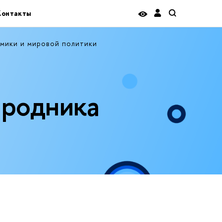
Контакты
мики и мировой политики
родника