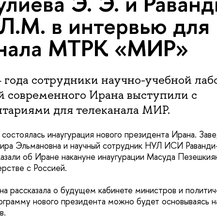
лиева Э. Э. и Раванд
Л.М. в интервью для
анала МТРК «МИР»
4 года сотрудники научно-учебной лаб
й современного Ирана выступили с
тариями для телеканала МИР.
 состоялась инаугурация нового президента Ирана. З
ира Эльмановна и научный сотрудник НУЛ ИСИ Раванди
зали об Иране накануне инаугурации Масуда Пезешкиян
рстве с Россией.
а рассказала о будущем кабинете министров и политич
ограмму нового президента можно будет основываясь н
в.