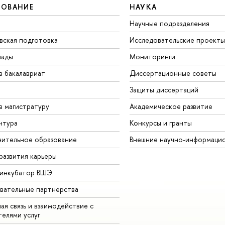
ЗОВАНИЕ
НАУКА
Научные подразделения
вская подготовка
Исследовательские проекты
иады
Мониторинги
в бакалавриат
Диссертационные советы
Защиты диссертаций
в магистратуру
Академическое развитие
нтура
Конкурсы и гранты
ительное образование
Внешние научно-информаци
развития карьеры
-инкубатор ВШЭ
вательные партнерства
ая связь и взаимодействие с
телями услуг