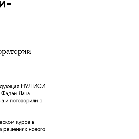
и-
оратории
аведующая НУЛ ИСИ
-Фадаи Лана
а и поговорили о
еском курсе в
а решениях нового