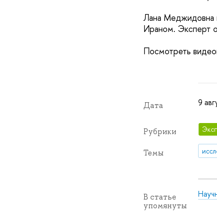
Лана Меджидовна 
Ираном. Эксперт о
Посмотреть виде
9 авг
Дата
Эксп
Рубрики
иссл
Темы
Науч
В статье
упомянуты