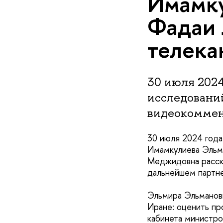
Имамку
Фадаи 
телек
30 июля 202
исследовани
видеокоммен
30 июля 2024 года
Имамкулиева Эльм
Меджидовна расска
дальнейшем партне
Эльмира Эльмановн
Иране: оценить пр
кабинета министро