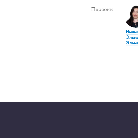
Персоны
Имам
Эльм
Эльм