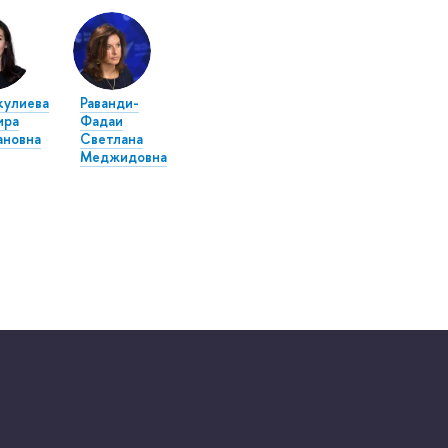
кулиева
Раванди-
ира
Фадаи
ановна
Светлана
Меджидовна