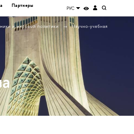
а
Партнеры
РУС
омики и мировой политики
Научно-учебная
на