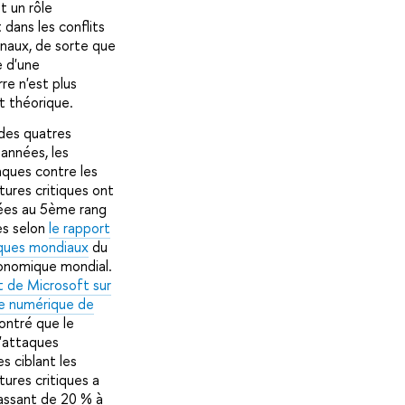
 un rôle
 dans les conflits
onaux, de sorte que
 d'une
re n'est plus
 théorique.
des quatres
 années, les
ques contre les
tures critiques ont
ées au 5ème rang
es selon
le rapport
isques mondiaux
du
onomique mondial.
t de Microsoft sur
e numérique de
ntré que le
'attaques
s ciblant les
tures critiques a
assant de 20 % à