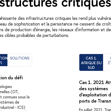
astructures critique
hissante des infrastructures critiques les rend plus vulnér
veau de sophistication et la persistance ne cessent de croî
ions de production d'énergie, les réseaux d'information et 
les cibles probables de perturbations.
TION
SOLUTIONS
CAS 1.
FI
AFRIQUE DU
É
SUD
ion du défi
Cas 1. 2021 At
ologies
des systèmes
nelles (OT,
d'exploitation 
 connues sous le
ports de Trans
ystèmes de
ndustriel - ICS)
En juillet 2021, Tr