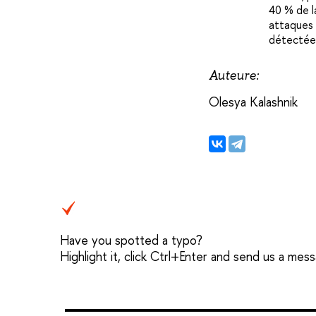
40 % de l
attaques 
détectée
Auteure:
Olesya Kalashnik
Have you spotted a typo?
Highlight it, click Ctrl+Enter and send us a mes