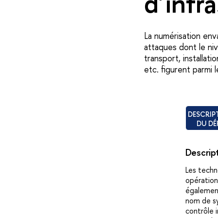
d'infr
La numérisation enva
attaques dont le ni
transport, installat
etc. figurent parmi 
DESCRIP
DU DÉ
Descript
Les techn
opération
également
nom de s
contrôle i