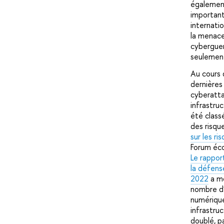
également
important
internati
la menace
cyberguer
seulement
Au cours 
dernières
cyberatta
infrastruc
été class
des risqu
sur les r
Forum éc
Le rappor
la défens
2022
a mo
nombre d
numérique
infrastruc
doublé, p