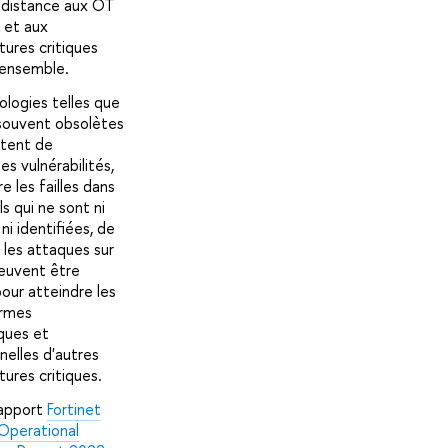
 distance aux OT
 et aux
tures critiques
 ensemble.
ologies telles que
souvent obsolètes
ntent de
s vulnérabilités,
re les failles dans
els qui ne sont ni
ni identifiées, de
 les attaques sur
euvent être
pour atteindre les
ormes
ques et
nelles d'autres
tures critiques.
rapport
Fortinet
Operational