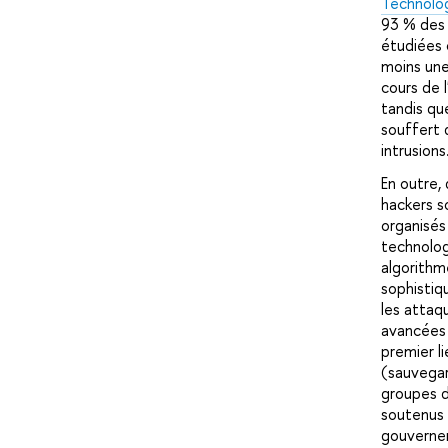
Technolo
93 % des 
étudiées 
moins une
cours de l
tandis qu
souffert 
intrusions
En outre, 
hackers s
organisés 
technolog
algorithm
sophistiq
les atta
avancées 
premier l
(sauvegar
groupes d
soutenus 
gouverne