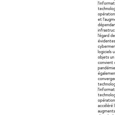
l'informa
technolog
opération
et l'augm
dépendan
infrastruc
l'égard de
évidentes
cybermen
logiciels u
objets un 
convient 
pandémie
également
converge
technolog
l'informa
technolog
opération
accéléré 
augmenta