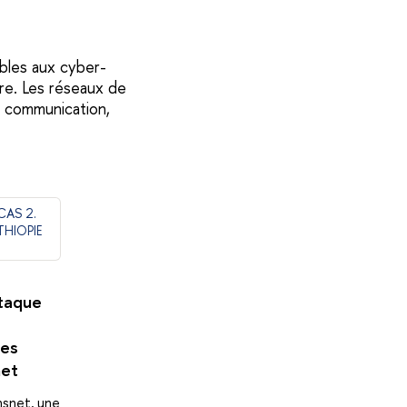
s
ables aux cyber-
tre. Les réseaux de
de communication,
CAS 2.
THIOPIE
taque
des
net
ansnet, une