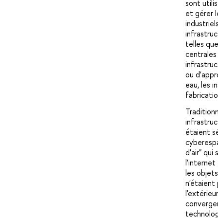
sont utili
et gérer 
industriel
infrastru
telles que
centrales 
infrastru
ou d'appr
eau, les i
fabricatio
Tradition
infrastruc
étaient s
cyberespa
d'air" qui
l'internet
les objet
n'étaient
l'extérieu
converge
technolog