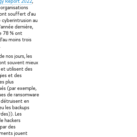
gy Report 2022
,
organisations
ont souffert d'au
 cyberintrusion au
'année dernière,
e 78 % ont
d'au moins trois
.
de nos jours, les
ont souvent mieux
et utilisent des
ies et des
es plus
ués (par exemple,
ques de ransomware
détruisent en
ieu les backups
des)). Les
e hackers
par des
ments jouent