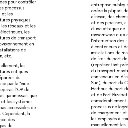
sées pour contrôler
entreprise publiqu
les processus
opère la plupart d
s et les
africain, des chemi
ctures physiques
et des pipelines, a
 les réseaux et les
d'une attaque de
électriques, les
ransomware qui a 
ctures de transport
l'interruption des 
ovisionnement en
à conteneurs et d
nstallations de
installations de m
n, etc.
de fret du port d
(représentant prè
nellement, les
du transport mari
tures critiques
conteneurs en Afr
éparées du
Sud), du port du 
ce par le "vide
Harbour, du port 
 séparait l'OP de
et de Port Elizabet
 et garantissait que
considérablement r
s et les systèmes
processus de logis
 pas accessibles de
de chargement et 
r. Cependant, la
les employés à tra
nce des
manuellement les
ies de