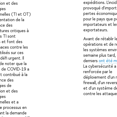
expéditions. L'inci
tion et des
provoqué d'impor
ies
pertes économiqu
nelles (TI et OT)
pour le pays que p
entation de la
importateurs et le
ce des
exportateurs.
tures critiques à
s TI sont
Avant de rétablir l
 et font des
opérations et de r
aces contre les
les systèmes envi
tilisés sur ces
semaine plus tard,
défi urgent. Il
derniers
ont été m
de noter que la
La cybersécurité a
 de COVID-19 a
renforcée par le
 contribué à la
déploiement d'un 
nce des
firewall, d'un reve
ies de
et d'un système de
tion et des
contre les attaqu
ies
nelles et a
le processus en
nt la demande