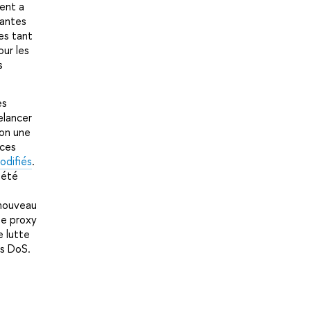
dent a
tantes
es tant
our les
s
es
elancer
ron une
 ces
odifiés
.
 été
nouveau
rse proxy
 lutte
es DoS.