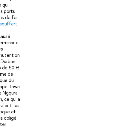
e qui
es ports
ns de fer
souffert
causé
terminaux
es
anutention
e Durban
s de 60 %
time de
ique du
Cape Town
de Ngqura
h, ce qui a
alenti les
tique et
a obligé
iter