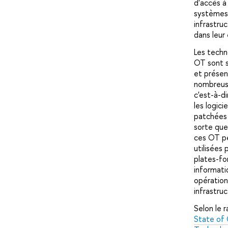
d'accès à
systèmes
infrastruc
dans leur
Les techn
OT sont 
et prése
nombreuse
c'est-à-di
les logici
patchées 
sorte que
ces OT p
utilisées 
plates-f
informati
opération
infrastruc
Selon le 
State of 