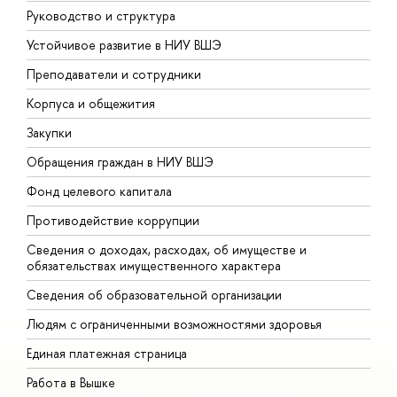
Руководство и структура
Д
Устойчивое развитие в НИУ ВШЭ
О
Преподаватели и сотрудники
П
Корпуса и общежития
В
Закупки
П
Обращения граждан в НИУ ВШЭ
А
Фонд целевого капитала
Д
Противодействие коррупции
Ц
Сведения о доходах, расходах, об имуществе и
Б
обязательствах имущественного характера
О
Сведения об образовательной организации
О
Людям с ограниченными возможностями здоровья
Единая платежная страница
Работа в Вышке