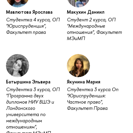
Мавлютова Ярослава
Макухин Даниил
Студентка 4 курса, ОП
Студент 2 курса, ОП
"Юриспруденция",
"Международные
Факультет права
отношения", Факультет
МЭиМП
Батыршина Эльвира
Якунина Мария
Студентка 3 курса, ОП
Студентка 3 курса Оп
"Программа двух
"Юриспруденция:
дипломов НИУ ВШЭ и
Частное право",
Лондонского
Факультет Права
университета по
международным
отношениям",