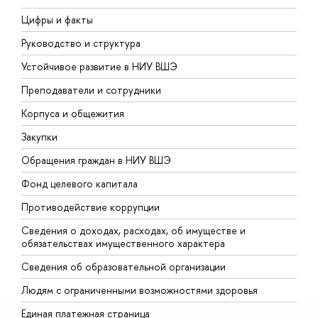
Цифры и факты
Л
Руководство и структура
Д
Устойчивое развитие в НИУ ВШЭ
О
Преподаватели и сотрудники
П
Корпуса и общежития
В
Закупки
П
Обращения граждан в НИУ ВШЭ
А
Фонд целевого капитала
Д
Противодействие коррупции
Ц
Сведения о доходах, расходах, об имуществе и
Б
обязательствах имущественного характера
О
Сведения об образовательной организации
О
Людям с ограниченными возможностями здоровья
Единая платежная страница