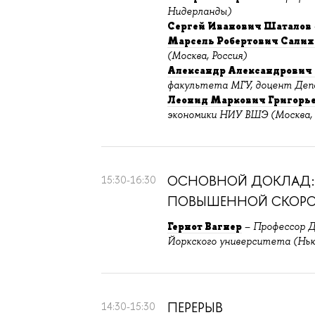
Нидерланды)
Сергей Иванович Шаталов
Марсель Робертович Салих
(Москва, Россия)
Александр Александрович
факультета МГУ, доцент Деп
Леонид Маркович Григорь
экономики НИУ ВШЭ (Москва, 
ОСНОВНОЙ ДОКЛАД: «
15:30-16:30
ПОВЫШЕННОЙ СКОР
Гернот Вагнер
–
Профессор 
Йоркского университета (Нь
ПЕРЕРЫВ
14:30-15:30