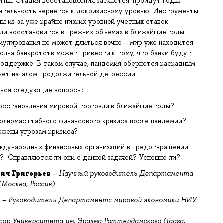
тны. Стадия восстановления затянется: пройдут годы,
ятельность вернется к докризисному уровню. Инструменты
ы из-за уже крайне низких уровней учетных ставок.
ли восстановится в прежних объемах в ближайшие годы.
мулирования не может длиться вечно – мир уже находится
Волна банкротств может привести к тому, что банки будут
поддержке. В таком случае, пандемия обернется каскадным
нет началом продолжительной депрессии.
ться следующие вопросы:
сстановления мировой торговли в ближайшие годы?
полномасштабного финансового кризиса после пандемии?
ржены угрозам кризиса?
еждународных финансовых организаций в предотвращении
а? Справляются ли они с данной задачей? Успешно ли?
ич Григорьев
–
Научный руководитель Департамента
Москва, Россия)
в
–
Руководитель Департамента мировой экономики НИУ
сор Университета им. Эразма Роттердамского (Гаага,