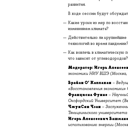
развития.
В ходе сессии будут обсужда
Какие уроки из мер по восстан
изменением климата?
Действительно ли крупнейшие 
технологий во время пандемии?
Как вовлечь в климатическую п
что зависят от углеводородов
Модератор:
Игорь Алексее
экономики НИУ ВШЭ (Москва, 
Брайан О’ Каллахан
–
Ведущ
«Восстановления экономики»
Франциска Функе
–
Научный
Оксфордский Университет (В
ЧжунСян Чзан
–
Заслуженны
Тяньцзиньского университета
Игорь Алексеевич Башмак
использованию энергии (Москв