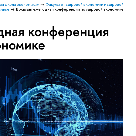
ая школа экономики»
Факультет мировой экономики и мировой
омике
Восьмая ежегодная конференция по мировой экономике
дная конференция
ономике