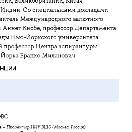
ссии, Великобритании, Китая,
 Индии. Со специальными докладами
авитель Международного валютного
и Аннет Киобе, профессор Департамента
еды Нью-Йоркского университета
й профессор Центра аспирантуры
-Йорка Бранко Миланович.
ЕНЦИИ
ОВО
в
–
Проректор НИУ ВШЭ (Москва, Россия)