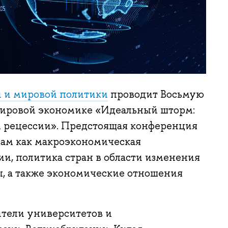
 и мировой политики
проводит Восьмую
ировой экономике «Идеальный шторм:
й рецессии». Предстоящая конференция
сам как макроэкономическая
ии, политика стран в области изменения
ы, а также экономические отношения
ители университетов и