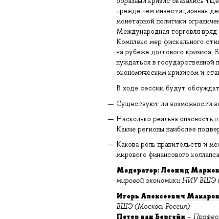
образный кризис оказались тще
прежде чем инвестиционная де
монетарной политики ограничен
Международная торговля вряд 
Комплекс мер фискального сти
на рубеже долгового кризиса. 
нуждаться в государственной 
экономическим кризисом и ста
В ходе сессии будут обсужда
Существуют ли возможности во
Насколько реальна опасность 
Какие регионы наиболее подве
Какова роль правительств и м
мирового финансового коллапс
Модератор:
Леонид Марков
мировой экономики НИУ ВШЭ (
Игорь Алексеевич Макаро
ВШЭ (Москва, Россия)
Петер ван Бергейк
–
Профес