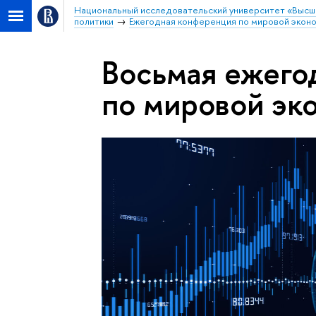
Национальный исследовательский университет «Высш
политики
Ежегодная конференция по мировой экон
Восьмая ежего
по мировой эк